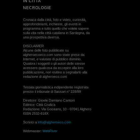
IN CITTÀ
NECROLOGIE
Cronaca dalla città, foto e video, curiosità,
approfondimenti, inchieste, gli eventi in
programma e tutto quello che volete sapere
sulla vita nella città catalana in Sardegna, da
una prospettiva diversa.
DISCLAIMER
Alcune delle foto pubblicate su
algheroecoeco.com sono state prese da
Internet, e valutate di pubblico dominio.
Qualora i soggetti o gli autori delle stesse
avessero qualcosa da eccepire alla loro
pubblicazione, non esitino a segnalarlo alla
redazione di algheroeco.com
Testata giornalistica indipendente registrata
presso il tribunale di Sassari n° 228/89
Direttore: Gioele Damiano Cantoni
Editrice: Città Grafica
Redazione: Via Goceano, 10 - 07041 Alghero
ISSN 2532-618X
Scrivici a
info@algheroeco.com
Webmaster:
WebRiver
© ALGHERO ECO Riproduzione solo con il