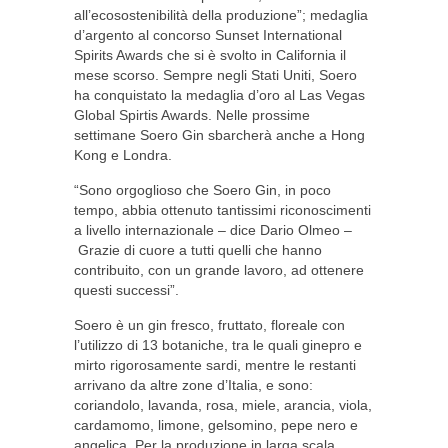
all’ecosostenibilità della produzione”; medaglia
d’argento al concorso Sunset International
Spirits Awards che si è svolto in California il
mese scorso. Sempre negli Stati Uniti, Soero
ha conquistato la medaglia d’oro al Las Vegas
Global Spirtis Awards. Nelle prossime
settimane Soero Gin sbarcherà anche a Hong
Kong e Londra.
“Sono orgoglioso che Soero Gin, in poco
tempo, abbia ottenuto tantissimi riconoscimenti
a livello internazionale – dice Dario Olmeo –
Grazie di cuore a tutti quelli che hanno
contribuito, con un grande lavoro, ad ottenere
questi successi”.
Soero è un gin fresco, fruttato, floreale con
l’utilizzo di 13 botaniche, tra le quali ginepro e
mirto rigorosamente sardi, mentre le restanti
arrivano da altre zone d’Italia, e sono:
coriandolo, lavanda, rosa, miele, arancia, viola,
cardamomo, limone, gelsomino, pepe nero e
angelica. Per la produzione in larga scala,