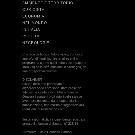
AMBIENTE E TERRITORIO
CURIOSITÀ
ECONOMIA
NEL MONDO
IN ITALIA
IN CITTÀ
NECROLOGIE
Cronaca dalla città, foto e video, curiosità,
approfondimenti, inchieste, gli eventi in
programma e tutto quello che volete sapere
sulla vita nella città catalana in Sardegna, da
una prospettiva diversa.
DISCLAIMER
Alcune delle foto pubblicate su
algheroecoeco.com sono state prese da
Internet, e valutate di pubblico dominio.
Qualora i soggetti o gli autori delle stesse
avessero qualcosa da eccepire alla loro
pubblicazione, non esitino a segnalarlo alla
redazione di algheroeco.com
Testata giornalistica indipendente registrata
presso il tribunale di Sassari n° 228/89
Direttore: Gioele Damiano Cantoni