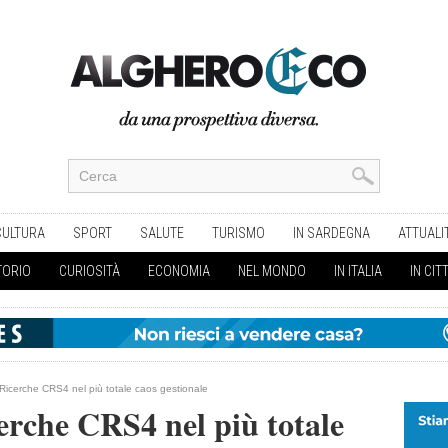
CULTURA
SPORT
SALUTE
TURISMO
IN SARDEGNA
ATTUALI
TORIO
CURIOSITÀ
ECONOMIA
NEL MONDO
IN ITALIA
IN CIT
Ricerche CRS4 nel più totale caos gestionale
erche CRS4 nel più totale