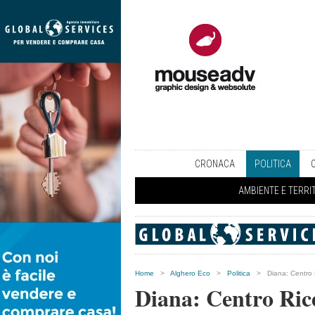
CRONACA
POLITICA
AMBIENTE E TERRI
Home
>
Alghero Eco
>
Politica
>
Diana: Centro 
Diana: Centro Ric