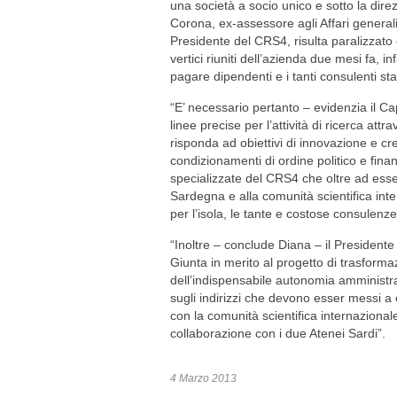
una società a socio unico e sotto la dir
Corona, ex-assessore agli Affari general
Presidente del CRS4, risulta paralizzato 
vertici riuniti dell’azienda due mesi fa, in
pagare dipendenti e i tanti consulenti sta
“E’ necessario pertanto – evidenzia il C
linee precise per l’attività di ricerca at
risponda ad obiettivi di innovazione e cre
condizionamenti di ordine politico e finan
specializzate del CRS4 che oltre ad ess
Sardegna e alla comunità scientifica int
per l’isola, le tante e costose consulenz
“Inoltre – conclude Diana – il Presidente
Giunta in merito al progetto di trasfor
dell’indispensabile autonomia amministra
sugli indirizzi che devono esser messi a c
con la comunità scientifica internaziona
collaborazione con i due Atenei Sardi”.
4 Marzo 2013