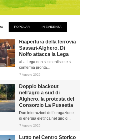
POPOLARI
IN EVIDENZA
MA
Riapertura della ferrovia
Sassari-Alghero, Di
Nolfo attacca la Lega
«La Lega non si smentisce e si
conferma pronta...
7 Agosto 2026
Doppio blackout
nell’agro a sud di
Alghero, la protesta del
Consorzio La Pussetta
Due interruzioni dell’erogazione
di energia elettrica nel giro di...
7 Agosto 2026
Lutto nel Centro Storico