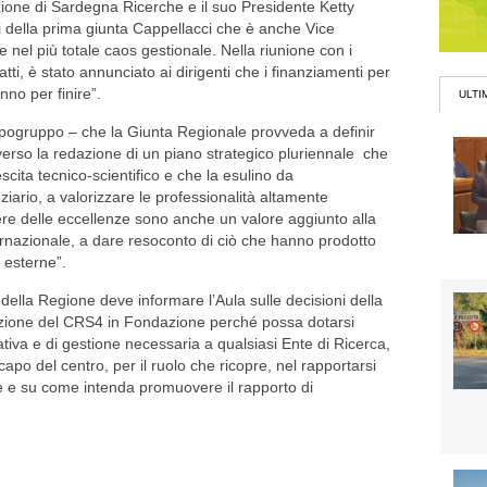
ezione di Sardegna Ricerche e il suo Presidente Ketty
i della prima giunta Cappellacci che è anche Vice
e nel più totale caos gestionale. Nella riunione con i
fatti, è stato annunciato ai dirigenti che i finanziamenti per
nno per finire”.
ULTI
apogruppo – che la Giunta Regionale provveda a definir
traverso la redazione di un piano strategico pluriennale che
scita tecnico-scientifico e che la esulino da
ziario, a valorizzare le professionalità altamente
ere delle eccellenze sono anche un valore aggiunto alla
ernazionale, a dare resoconto di ciò che hanno prodotto
e esterne”.
 della Regione deve informare l’Aula sulle decisioni della
mazione del CRS4 in Fondazione perché possa dotarsi
tiva e di gestione necessaria a qualsiasi Ente di Ricerca,
apo del centro, per il ruolo che ricopre, nel rapportarsi
le e su come intenda promuovere il rapporto di