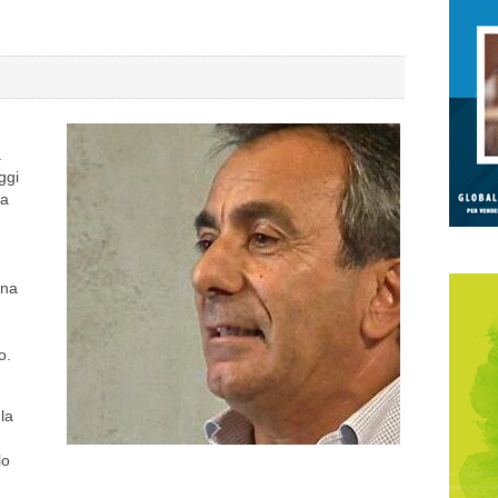
a
ggi
 a
ana
o.
 la
lo