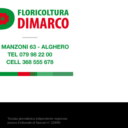
Testata giornalistica indipendente registrata
presso il tribunale di Sassari n° 228/89