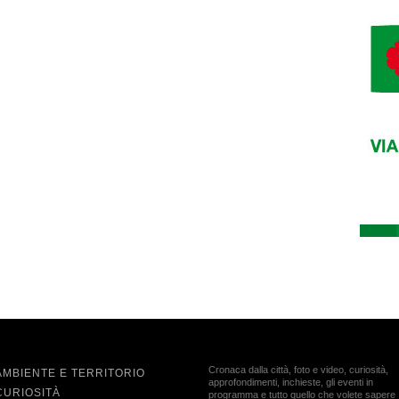
Cronaca dalla città, foto e video, curiosità,
AMBIENTE E TERRITORIO
approfondimenti, inchieste, gli eventi in
CURIOSITÀ
programma e tutto quello che volete sapere