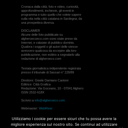
Cronaca dalla città, foto e video, curiosità,
approfondimenti, inchieste, gli eventi in
programma e tutto quello che volete sapere
sulla vita nella città catalana in Sardegna, da
una prospettiva diversa.
DISCLAIMER
Alcune delle foto pubblicate su
algheroecoeco.com sono state prese da
Internet, e valutate di pubblico dominio.
Qualora i soggetti o gli autori delle stesse
avessero qualcosa da eccepire alla loro
pubblicazione, non esitino a segnalarlo alla
redazione di algheroeco.com
Testata giornalistica indipendente registrata
presso il tribunale di Sassari n° 228/89
Direttore: Gioele Damiano Cantoni
Editrice: Città Grafica
Redazione: Via Goceano, 10 - 07041 Alghero
ISSN 2532-618X
Scrivici a
info@algheroeco.com
Webmaster:
WebRiver
© ALGHERO ECO Riproduzione solo con il
Utilizziamo i cookie per essere sicuri che tu possa avere la
permesso di algheroeco.com
migliore esperienza sul nostro sito. Se continui ad utilizzare