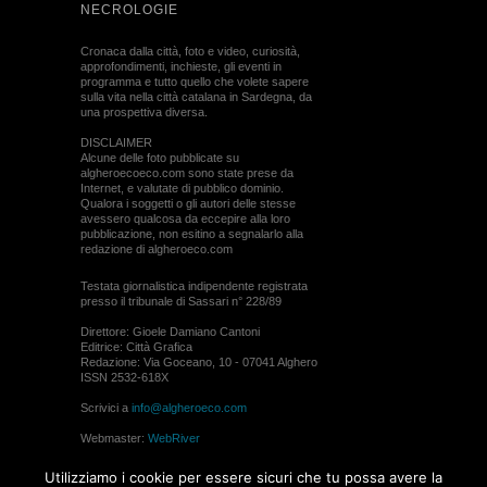
NECROLOGIE
Cronaca dalla città, foto e video, curiosità,
approfondimenti, inchieste, gli eventi in
programma e tutto quello che volete sapere
sulla vita nella città catalana in Sardegna, da
una prospettiva diversa.
DISCLAIMER
Alcune delle foto pubblicate su
algheroecoeco.com sono state prese da
Internet, e valutate di pubblico dominio.
Qualora i soggetti o gli autori delle stesse
avessero qualcosa da eccepire alla loro
pubblicazione, non esitino a segnalarlo alla
redazione di algheroeco.com
Testata giornalistica indipendente registrata
presso il tribunale di Sassari n° 228/89
Direttore: Gioele Damiano Cantoni
Editrice: Città Grafica
Redazione: Via Goceano, 10 - 07041 Alghero
ISSN 2532-618X
Scrivici a
info@algheroeco.com
Webmaster:
WebRiver
© ALGHERO ECO Riproduzione solo con il
Utilizziamo i cookie per essere sicuri che tu possa avere la
permesso di algheroeco.com