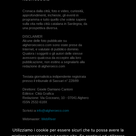
Cronaca dalla città, foto e video, curiosità,
approfondimenti, inchieste, gli eventi in
programma e tutto quello che volete sapere
sulla vita nella città catalana in Sardegna, da
una prospettiva diversa.
DISCLAIMER
Alcune delle foto pubblicate su
algheroecoeco.com sono state prese da
Internet, e valutate di pubblico dominio.
Qualora i soggetti o gli autori delle stesse
avessero qualcosa da eccepire alla loro
pubblicazione, non esitino a segnalarlo alla
redazione di algheroeco.com
Testata giornalistica indipendente registrata
presso il tribunale di Sassari n° 228/89
Direttore: Gioele Damiano Cantoni
Editrice: Città Grafica
Redazione: Via Goceano, 10 - 07041 Alghero
ISSN 2532-618X
Scrivici a
info@algheroeco.com
Webmaster:
WebRiver
© ALGHERO ECO Riproduzione solo con il
Utilizziamo i cookie per essere sicuri che tu possa avere la
permesso di algheroeco.com