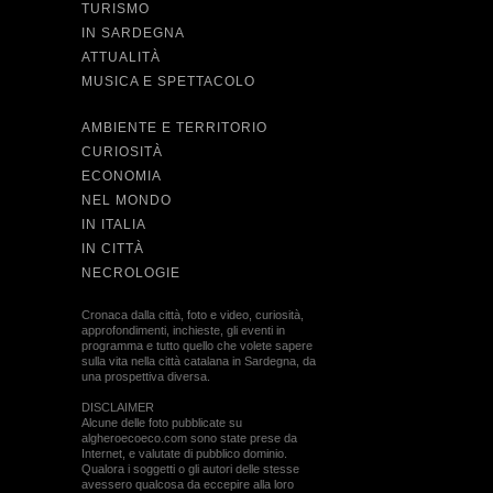
TURISMO
IN SARDEGNA
ATTUALITÀ
MUSICA E SPETTACOLO
AMBIENTE E TERRITORIO
CURIOSITÀ
ECONOMIA
NEL MONDO
IN ITALIA
IN CITTÀ
NECROLOGIE
Cronaca dalla città, foto e video, curiosità,
approfondimenti, inchieste, gli eventi in
programma e tutto quello che volete sapere
sulla vita nella città catalana in Sardegna, da
una prospettiva diversa.
DISCLAIMER
Alcune delle foto pubblicate su
algheroecoeco.com sono state prese da
Internet, e valutate di pubblico dominio.
Qualora i soggetti o gli autori delle stesse
avessero qualcosa da eccepire alla loro