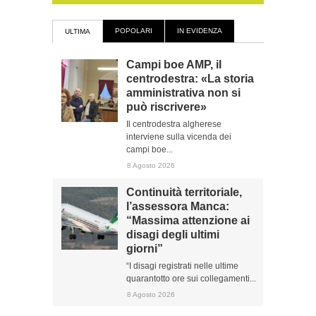
POPOLARI
IN EVIDENZA
ULTIMA
Campi boe AMP, il
centrodestra: «La storia
amministrativa non si
può riscrivere»
Il centrodestra algherese
interviene sulla vicenda dei
campi boe...
8 Agosto 2026
Continuità territoriale,
l’assessora Manca:
“Massima attenzione ai
disagi degli ultimi
giorni”
“I disagi registrati nelle ultime
quarantotto ore sui collegamenti...
8 Agosto 2026