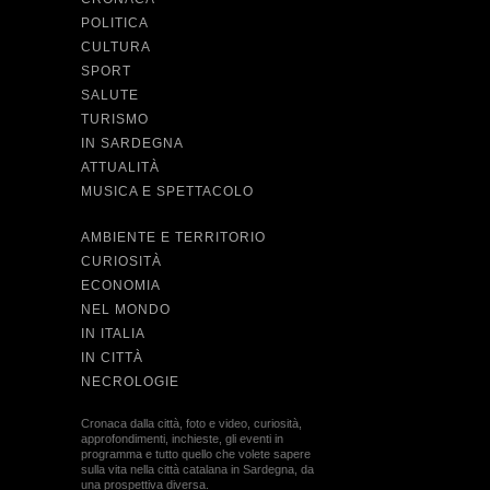
POLITICA
CULTURA
SPORT
SALUTE
TURISMO
IN SARDEGNA
ATTUALITÀ
MUSICA E SPETTACOLO
AMBIENTE E TERRITORIO
CURIOSITÀ
ECONOMIA
NEL MONDO
IN ITALIA
IN CITTÀ
NECROLOGIE
Cronaca dalla città, foto e video, curiosità,
approfondimenti, inchieste, gli eventi in
programma e tutto quello che volete sapere
sulla vita nella città catalana in Sardegna, da
una prospettiva diversa.