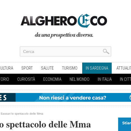
CULTURA
SPORT
SALUTE
TURISMO
IN SARDEGNA
ATTUALI
TORIO
CURIOSITÀ
ECONOMIA
NEL MONDO
IN ITALIA
IN CIT
 Sassari lo spettacolo delle Mma
lo spettacolo delle Mma