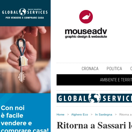
CRONACA
POLITICA
AMBIENTE E TERRI
Home
>
Alghero Eco
>
In Sardegna
>
Ritorna a
Ritorna a Sassari 