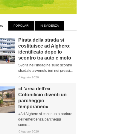
POPOLARI
IN EVIDENZA
MA
Pirata della strada si
costituisce ad Alghero:
identificato dopo lo
scontro tra auto e moto
Svolta nell’indagine sullo scontro
stradale avvenuto ieri nei pressi...
6 Agosto 2026
«L’area dell’ex
Cotonificio diventi un
parcheggio
temporaneo»
«Ad Alghero si continua a parlare
dell’emergenza parcheggi
come...
6 Agosto 2026