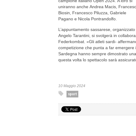
campione italiano Open 2024. A loro si
uniranno anche Andrea Macis, Frances
Biosin, Francesco Piluzza, Gabriele
Pagano e Nicola Pontrandolfo.
L’appuntamento sassarese, organizzato 
Angelo Tarantini, si svolgerà in collabor
Federkombat. «Gli atleti sardi- affermano
competizione che punta a far emergere i t
Sardegna hanno sempre dimostrato una 
questa volta lo spettacolo sarà assicurat
10 Maggio 2024
sport