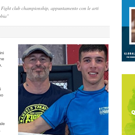
l Fight club championship, appuntamento con le arti
bbia"
ini
one
à,
i
no
ale
,