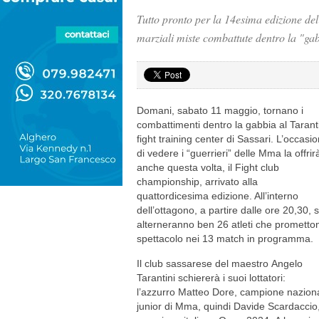
Tutto pronto per la 14esima edizione de
marziali miste combattute dentro la "ga
Domani, sabato 11 maggio, tornano i
combattimenti dentro la gabbia al Tarant
fight training center di Sassari. L’occasi
di vedere i “guerrieri” delle Mma la offrir
anche questa volta, il Fight club
championship, arrivato alla
quattordicesima edizione. All’interno
dell’ottagono, a partire dalle ore 20,30, s
alterneranno ben 26 atleti che prometto
spettacolo nei 13 match in programma.
Il club sassarese del maestro Angelo
Tarantini schiererà i suoi lottatori:
l’azzurro Matteo Dore, campione nazion
junior di Mma, quindi Davide Scardaccio