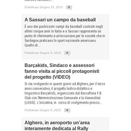
Pubblicato Giugno 23, 2015
0
A Sassari un campo da baseball
È uno dei pochissimi campi da baseball costruiti negli
ultimi cinque anni in Italia e a Sassari rappresenta un
punto di riferimento e un’occasione per le società che in
Sardegna praticano lo sport nazionale americano.
Quello di...
Pubblicato Giugno 8, 2015
0
Barçakids, Sindaco e assessori
fanno visita ai piccoli protagonisti
del progetto (VIDEO)
Si sta svolgendo in questi giorni ad Alghero, per il terzo
anno consecutivo, il progetto ludico-didattico e
linguistico Barçakids, organizzato dal Barcellona F.B.
Club con l’Amministrazione Comunale e la Generalitat
(LEGGI). L’iniziativa, in corso di svolgimento presso...
Pubblicato Giugno 6, 2015
0
Alghero, in aeroporto un’area
interamente dedicata al Rally