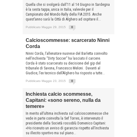
Quella che si svolgerà dall’11 al 14 Giugno in Sardegna
è la sesta tappa, unica in Italia, valevole per il
Campionato del Mondo Rally della FIA 2015. Anche
quest’anno sarà la Città di Alghero ad ospitare il...
Pubblicato Maggio 29, 2015
0
Calcioscommesse: scarcerato Ninni
Corda
Ninni Corda, l’allenatore nuorese del Barletta coinvolto
nell’inchiesta “Dirty Soccer” ha lasciato il carcere.
Corda è stato scarcerato su decisione del gip del
tribunale di Savona, Francesco Meloni. Davanti al
Giudice, l’ex tecnico dell’Alghero ha risposto a tutte...
Pubblicato Maggio 23, 2015
0
Inchiesta calcio scommesse,
Capitani: «sono sereno, nulla da
temere»
In merito all’ultima inchiesta sul calcioscommesse che
vede in parte coinvolta la Sef Torres, è intervenuto il
presidente della Società rossoblù Domenico Capitani:
«Ho ricevuto un avviso di garanzia rispetto all’inchiesta
su illecito sportivo ma sul piano...