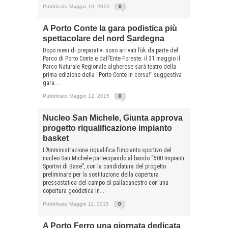
Pubblicato Maggio 19, 2015
0
A Porto Conte la gara podistica più
spettacolare del nord Sardegna
Dopo mesi di preparativi sono arrivati l’ok da parte del
Parco di Porto Conte e dall’Ente Foreste: il 31 maggio il
Parco Naturale Regionale algherese sarà teatro della
prima edizione della “Porto Conte in corsa!” suggestiva
gara...
Pubblicato Maggio 12, 2015
0
Nucleo San Michele, Giunta approva
progetto riqualificazione impianto
basket
L’Amministrazione riqualifica l’impianto sportivo del
nucleo San Michele partecipando al bando “500 Impianti
Sportivi di Base”, con la candidatura del progetto
preliminare per la sostituzione della copertura
pressostatica del campo di pallacanestro con una
copertura geodetica in...
Pubblicato Maggio 11, 2015
0
A Porto Ferro una giornata dedicata