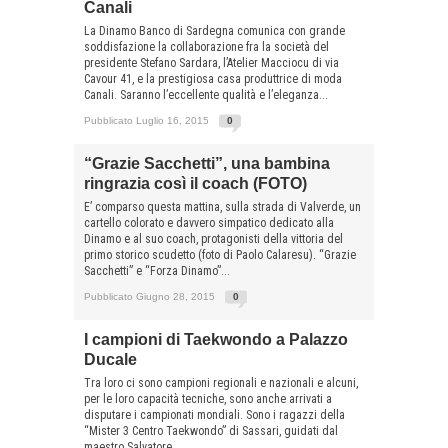
Canali
La Dinamo Banco di Sardegna comunica con grande
soddisfazione la collaborazione fra la società del
presidente Stefano Sardara, l’Atelier Macciocu di via
Cavour 41, e la prestigiosa casa produttrice di moda
Canali. Saranno l’eccellente qualità e l’eleganza...
Pubblicato Luglio 16, 2015
0
“Grazie Sacchetti”, una bambina
ringrazia così il coach (FOTO)
E’ comparso questa mattina, sulla strada di Valverde, un
cartello colorato e davvero simpatico dedicato alla
Dinamo e al suo coach, protagonisti della vittoria del
primo storico scudetto (foto di Paolo Calaresu). “Grazie
Sacchetti” e “Forza Dinamo”...
Pubblicato Giugno 28, 2015
0
I campioni di Taekwondo a Palazzo
Ducale
Tra loro ci sono campioni regionali e nazionali e alcuni,
per le loro capacità tecniche, sono anche arrivati a
disputare i campionati mondiali. Sono i ragazzi della
“Mister 3 Centro Taekwondo” di Sassari, guidati dal
maestro Salvatore...