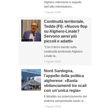
Alghero interviene a seguito
dell’atto intimidatorio...
7 Agosto 2026
Continuità territoriale,
Tedde (FI): «Nuovo flop
su Alghero-Linate?
Servono aerei più
piccoli e adatti»
“Con il terzo bando sulla
continuità territoriale Alghero-
Linate la...
7 Agosto 2026
Nord Sardegna,
l’appello della politica
algherese: «Basta
sbilanciamenti tra scali
con un’unica regia»
Il dibattito sul potenziamento del
sistema aeroportuale sardo si...
7 Agosto 2026