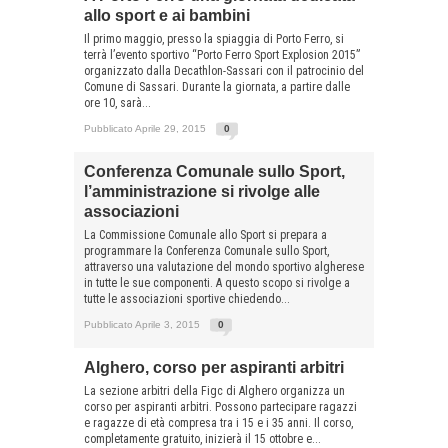
allo sport e ai bambini
Il primo maggio, presso la spiaggia di Porto Ferro, si
terrà l’evento sportivo “Porto Ferro Sport Explosion 2015”
organizzato dalla Decathlon-Sassari con il patrocinio del
Comune di Sassari. Durante la giornata, a partire dalle
ore 10, sarà...
Pubblicato Aprile 29, 2015
0
Conferenza Comunale sullo Sport,
l’amministrazione si rivolge alle
associazioni
La Commissione Comunale allo Sport si prepara a
programmare la Conferenza Comunale sullo Sport,
attraverso una valutazione del mondo sportivo algherese
in tutte le sue componenti. A questo scopo si rivolge a
tutte le associazioni sportive chiedendo...
Pubblicato Aprile 3, 2015
0
Alghero, corso per aspiranti arbitri
La sezione arbitri della Figc di Alghero organizza un
corso per aspiranti arbitri. Possono partecipare ragazzi
e ragazze di età compresa tra i 15 e i 35 anni. Il corso,
completamente gratuito, inizierà il 15 ottobre e...