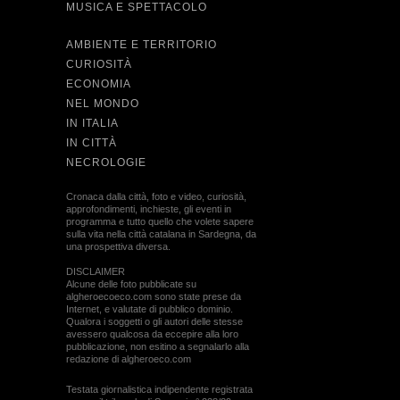
MUSICA E SPETTACOLO
AMBIENTE E TERRITORIO
CURIOSITÀ
ECONOMIA
NEL MONDO
IN ITALIA
IN CITTÀ
NECROLOGIE
Cronaca dalla città, foto e video, curiosità,
approfondimenti, inchieste, gli eventi in
programma e tutto quello che volete sapere
sulla vita nella città catalana in Sardegna, da
una prospettiva diversa.
DISCLAIMER
Alcune delle foto pubblicate su
algheroecoeco.com sono state prese da
Internet, e valutate di pubblico dominio.
Qualora i soggetti o gli autori delle stesse
avessero qualcosa da eccepire alla loro
pubblicazione, non esitino a segnalarlo alla
redazione di algheroeco.com
Testata giornalistica indipendente registrata