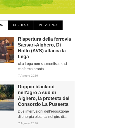
POPOLARI
IN EVIDENZA
MA
Riapertura della ferrovia
Sassari-Alghero, Di
Nolfo (AVS) attacca la
Lega
«La Lega non si smentisce e si
conferma pronta...
7 Agosto 2026
Doppio blackout
nell’agro a sud di
Alghero, la protesta del
Consorzio La Pussetta
Due interruzioni dell’erogazione
di energia elettrica nel giro di...
7 Agosto 2026