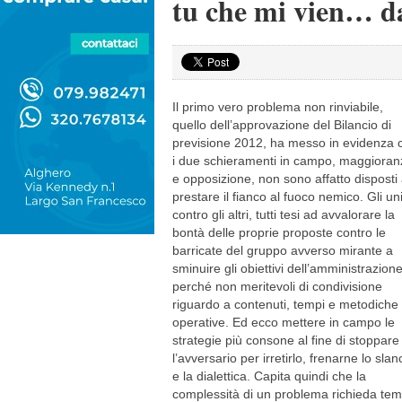
tu che mi vien… d
Il primo vero problema non rinviabile,
quello dell’approvazione del Bilancio di
previsione 2012, ha messo in evidenza 
i due schieramenti in campo, maggioran
e opposizione, non sono affatto disposti
prestare il fianco al fuoco nemico. Gli un
contro gli altri, tutti tesi ad avvalorare la
bontà delle proprie proposte contro le
barricate del gruppo avverso mirante a
sminuire gli obiettivi dell’amministrazione
perché non meritevoli di condivisione
riguardo a contenuti, tempi e metodiche
operative. Ed ecco mettere in campo le
strategie più consone al fine di stoppare
l’avversario per irretirlo, frenarne lo slan
e la dialettica. Capita quindi che la
complessità di un problema richieda tem