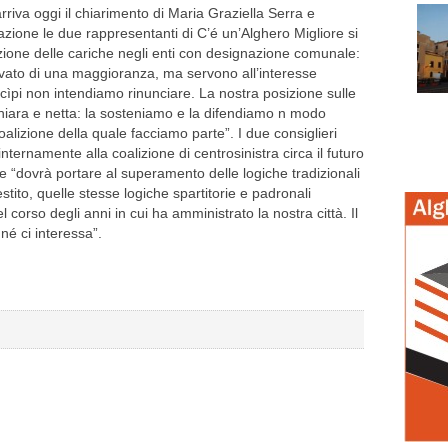
riva oggi il chiarimento di Maria Graziella Serra e
ione le due rappresentanti di C’é un’Alghero Migliore si
izione delle cariche negli enti con designazione comunale:
ivato di una maggioranza, ma servono all’interesse
cìpi non intendiamo rinunciare. La nostra posizione sulle
hiara e netta: la sosteniamo e la difendiamo n modo
coalizione della quale facciamo parte”. I due consiglieri
internamente alla coalizione di centrosinistra circa il futuro
e “dovrà portare al superamento delle logiche tradizionali
estito, quelle stesse logiche spartitorie e padronali
l corso degli anni in cui ha amministrato la nostra città. Il
 né ci interessa”.