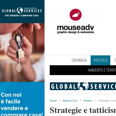
CRONACA
POLITICA
AMBIENTE E TERRI
Home
>
Alghero Eco
>
Politica
>
Strategie e tat
Strategie e tattici