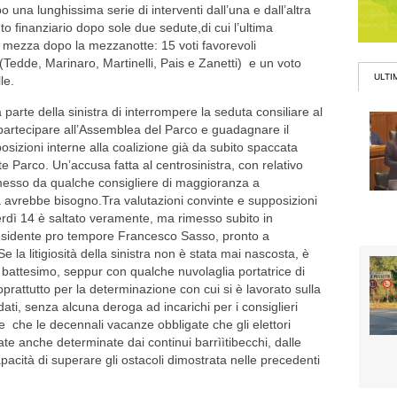
po una lunghissima serie di interventi dall’una e dall’altra
 finanziario dopo sole due sedute,di cui l’ultima
e mezza dopo la mezzanotte: 15 voti favorevoli
(Tedde, Marinaro, Martinelli, Pais e Zanetti) e un voto
ULTI
le.
 parte della sinistra di interrompere la seduta consiliare al
n partecipare all’Assemblea del Parco e guadagnare il
sizioni interne alla coalizione già da subito spaccata
te Parco. Un’accusa fatta al centrosinistra, con relativo
messo da qualche consigliere di maggioranza a
stra avrebbe bisogno.Tra valutazioni convinte e supposizioni
erdì 14 è saltato veramente, ma rimesso subito in
Presidente pro tempore Francesco Sasso, pronto a
e la litigiosità della sinistra non è stata mai nascosta, è
il battesimo, seppur con qualche nuvolaglia portatrice di
rattutto per la determinazione con cui si è lavorato sulla
didati, senza alcuna deroga ad incarichi per i consiglieri
 che le decennali vacanze obbligate che gli elettori
ate anche determinate dai continui barrììtibecchi, dalle
apacità di superare gli ostacoli dimostrata nelle precedenti