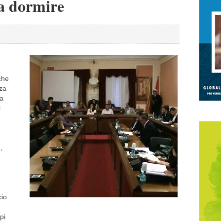
a dormire
che
za
 a
i
,
cio
pi