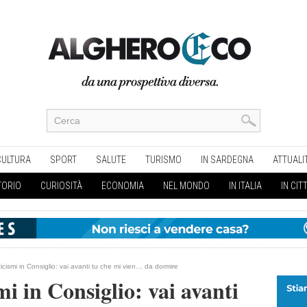
CULTURA
SPORT
SALUTE
TURISMO
IN SARDEGNA
ATTUALI
TORIO
CURIOSITÀ
ECONOMIA
NEL MONDO
IN ITALIA
IN CIT
ticismi in Consiglio: vai avanti tu che mi vien… da dormire
smi in Consiglio: vai avanti