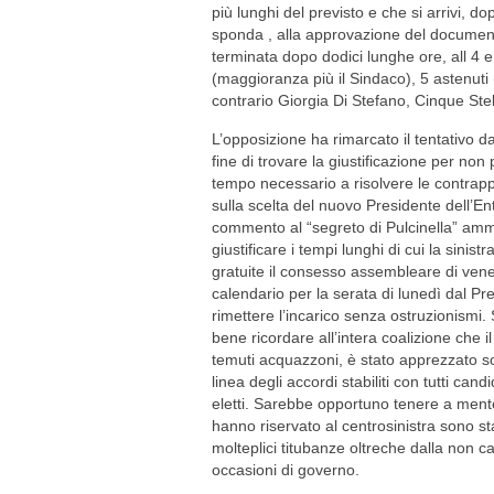
più lunghi del previsto e che si arrivi, do
sponda , alla approvazione del documento
terminata dopo dodici lunghe ore, all 4 
(maggioranza più il Sindaco), 5 astenuti 
contrario Giorgia Di Stefano, Cinque Stel
L’opposizione ha rimarcato il tentativo da
fine di trovare la giustificazione per no
tempo necessario a risolvere le contrappo
sulla scelta del nuovo Presidente dell’En
commento al “segreto di Pulcinella” am
giustificare i tempi lunghi di cui la sini
gratuite il consesso assembleare di ven
calendario per la serata di lunedì dal 
rimettere l’incarico senza ostruzionismi. S
bene ricordare all’intera coalizione che 
temuti acquazzoni, è stato apprezzato sop
linea degli accordi stabiliti con tutti can
eletti. Sarebbe opportuno tenere a mente
hanno riservato al centrosinistra sono st
molteplici titubanze oltreche dalla non c
occasioni di governo.