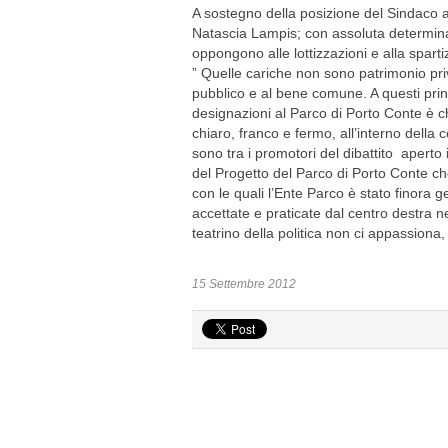
A sostegno della posizione del Sindaco ar
Natascia Lampis; con assoluta determinaz
oppongono alle lottizzazioni e alla spart
” Quelle cariche non sono patrimonio pr
pubblico e al bene comune. A questi prin
designazioni al Parco di Porto Conte è c
chiaro, franco e fermo, all’interno della 
sono tra i promotori del dibattito aperto 
del Progetto del Parco di Porto Conte ch
con le quali l’Ente Parco è stato finora g
accettate e praticate dal centro destra ne
teatrino della politica non ci appassiona,
15 Settembre 2012