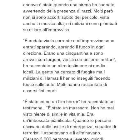
andava è stato quando una sirena ha suonato
avvertendo della presenza di razzi. Molti però
non si sono accorti subito del pericolo, vista
anche la musica alta, e i miliziani sono piombati
su di loro all’improvviso.
“È andata via la corrente e all’improvviso sono
entrati sparando, aprendo il fuoco in ogni
direzione. Erano una cinquantina e sono
arrivati ​​con furgoni, vestiti con uniformi militari”,
ha raccontato un altro testimone ai media
locali. La gente ha cercato di fuggire ma i
miliziani di Hamas li hanno inseguiti facendo
fuoco sulle auto. Molti hanno raccontato di
essersi finti morti.
“È stato come un film horror” ha raccontato un
testimone. “È stato un massacro. Non ho mai
visto niente di simile in vita mia. Era
un’imboscata pianificata. Quando le persone
uscivano dalle uscite di emergenza, squadre di
terroristi li aspettavano e li eliminavano.
C’erano 3.000 persone all’evento, quindi