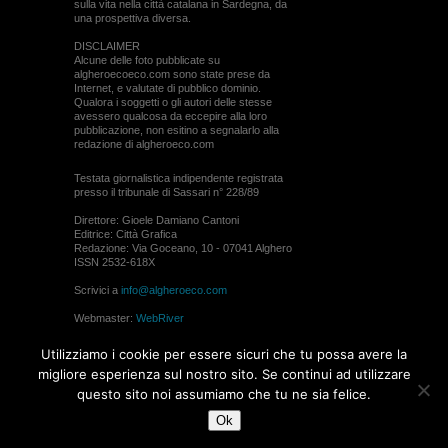
sulla vita nella città catalana in Sardegna, da
una prospettiva diversa.
DISCLAIMER
Alcune delle foto pubblicate su
algheroecoeco.com sono state prese da
Internet, e valutate di pubblico dominio.
Qualora i soggetti o gli autori delle stesse
avessero qualcosa da eccepire alla loro
pubblicazione, non esitino a segnalarlo alla
redazione di algheroeco.com
Testata giornalistica indipendente registrata
presso il tribunale di Sassari n° 228/89
Direttore: Gioele Damiano Cantoni
Editrice: Città Grafica
Redazione: Via Goceano, 10 - 07041 Alghero
ISSN 2532-618X
Scrivici a
info@algheroeco.com
Webmaster:
WebRiver
© ALGHERO ECO Riproduzione solo con il
Utilizziamo i cookie per essere sicuri che tu possa avere la
permesso di algheroeco.com
migliore esperienza sul nostro sito. Se continui ad utilizzare
questo sito noi assumiamo che tu ne sia felice.
WEB DESIGN
Ok