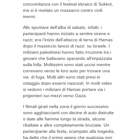
concomitanza con il festival ebraico di Sukkot,
ma si è rivelato un massacro contro civili
inermi.
Allo spuntare dell’alba di sabato, infatti, i
partecipanti hanno iniziato a sentire sirene e
razzi; era l’inizio dell’attacco di terra di Hamas
dopo il massiccio lancio di razzi su Israele. I
miliziani palestinesi hanno fatto irruzione tra i
giovani che ballavano sparando all’impazzata
sulla folla. Moltissimi sono stati uccisi mentre
correvano verso le loro auto per trovare una
via di fuga. Molti altri sono stati presi in
ostaggio dopo essersi nascosti. In molti video
si vedono i miliziani di Hamas portare via i
prigionieri sui mezzi verso Gaza.
I filmati girati nella zona il giorno successivo
sono agghiaccianti con decine di auto distrutte
o date alle fiamme lungo la strada, alcune
ribaltate e altre completamente bruciate. Un
partecipante alla festa, scampato alla tragedia,
ha detto che il primo segno che qualcosa non