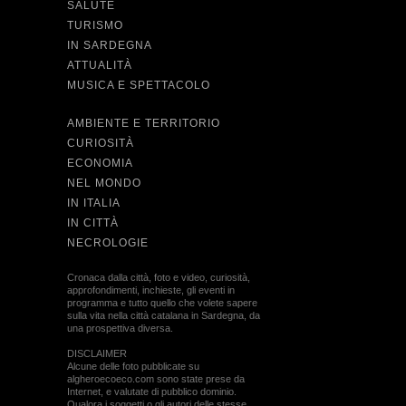
SALUTE
TURISMO
IN SARDEGNA
ATTUALITÀ
MUSICA E SPETTACOLO
AMBIENTE E TERRITORIO
CURIOSITÀ
ECONOMIA
NEL MONDO
IN ITALIA
IN CITTÀ
NECROLOGIE
Cronaca dalla città, foto e video, curiosità,
approfondimenti, inchieste, gli eventi in
programma e tutto quello che volete sapere
sulla vita nella città catalana in Sardegna, da
una prospettiva diversa.
DISCLAIMER
Alcune delle foto pubblicate su
algheroecoeco.com sono state prese da
Internet, e valutate di pubblico dominio.
Qualora i soggetti o gli autori delle stesse