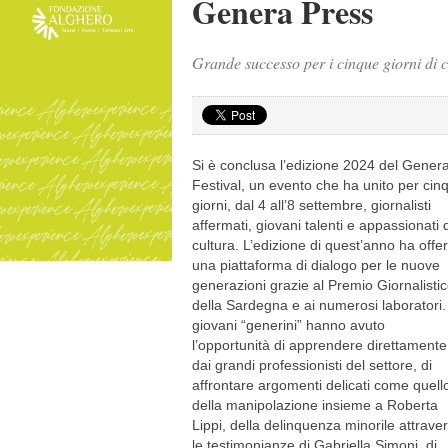
Genera Press
Grande successo per i cinque giorni di 
Si è conclusa l’edizione 2024 del Gener
Festival, un evento che ha unito per cin
giorni, dal 4 all’8 settembre, giornalisti
affermati, giovani talenti e appassionati 
cultura. L’edizione di quest’anno ha offer
una piattaforma di dialogo per le nuove
generazioni grazie al Premio Giornalisti
della Sardegna e ai numerosi laboratori. 
giovani “generini” hanno avuto
l’opportunità di apprendere direttamente
dai grandi professionisti del settore, di
affrontare argomenti delicati come quell
della manipolazione insieme a Roberta
Lippi, della delinquenza minorile attrave
le testimonianze di Gabriella Simoni, di