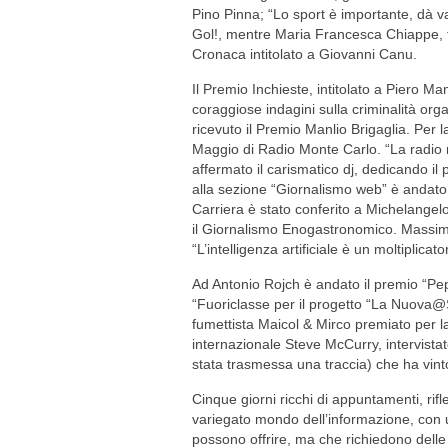
Pino Pinna; “Lo sport è importante, dà va
Gol!, mentre Maria Francesca Chiappe, fi
Cronaca intitolato a Giovanni Canu.
Il Premio Inchieste, intitolato a Piero M
coraggiose indagini sulla criminalità org
ricevuto il Premio Manlio Brigaglia. Per l
Maggio di Radio Monte Carlo. “La radio
affermato il carismatico dj, dedicando il
alla sezione “Giornalismo web” è andato a
Carriera è stato conferito a Michelangelo
il Giornalismo Enogastronomico. Massimo 
“L’intelligenza artificiale è un moltiplicat
Ad Antonio Rojch è andato il premio “Pep
“Fuoriclasse per il progetto “La Nuova@S
fumettista Maicol & Mirco premiato per l
internazionale Steve McCurry, intervista
stata trasmessa una traccia) che ha vinto
Cinque giorni ricchi di appuntamenti, rif
variegato mondo dell’informazione, con u
possono offrire, ma che richiedono delle 