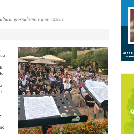
cultura, giornalismo e innovazione
a
que
di
to
co
I
o
rso