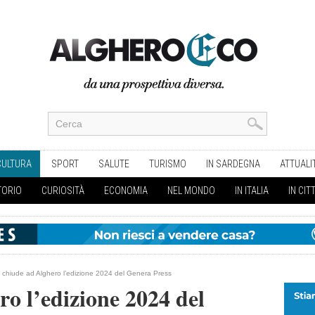
CULTURA
SPORT
SALUTE
TURISMO
IN SARDEGNA
ATTUALI
TORIO
CURIOSITÀ
ECONOMIA
NEL MONDO
IN ITALIA
IN CIT
i chiude ad Alghero l’edizione 2024 del Genera Press
ro l’edizione 2024 del