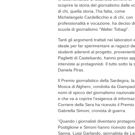
scoprire la storia del giornalismo dalle v
di chi, quella storia, l’ha fatta, come
Michelangelo Cardellicchio e di chi, con
professionalità e vocazione, ha deciso d
scuola di giornalismo “Walter Tobagi”.
Tanti gli argomenti trattati nei laboratori e
ideale per far sperimentare ai ragazzi 
studenti aderenti al progetto, provenienti
Paglietti di Castelsardo, hanno preso appu
interviste ai protagonisti. Il tutto sotto 
Daniela Piras.
Il Premio giornalistico della Sardegna, la
Mosca di Alghero, condotta da Giampaolo 
nomi di spicco del giornalismo nazionale 
e che va a coprire l’esigenza di informaz
Corriere della Sera ha ricevuto il Prem
Gabriella Simoni, cronista di guerra.
“Quando i giornalisti diventano protagonis
Postiglione e Simoni hanno ricevuto due o
Sanna. Luigi Garlando, giornalista de La 