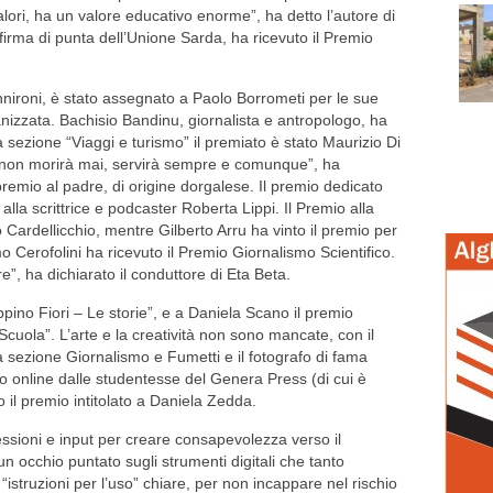
lori, ha un valore educativo enorme”, ha detto l’autore di
rma di punta dell’Unione Sarda, ha ricevuto il Premio
annironi, è stato assegnato a Paolo Borrometi per le sue
anizzata. Bachisio Bandinu, giornalista e antropologo, ha
a sezione “Viaggi e turismo” il premiato è stato Maurizio Di
 non morirà mai, servirà sempre e comunque”, ha
 premio al padre, di origine dorgalese. Il premio dedicato
lla scrittrice e podcaster Roberta Lippi. Il Premio alla
 Cardellicchio, mentre Gilberto Arru ha vinto il premio per
Cerofolini ha ricevuto il Premio Giornalismo Scientifico.
ore”, ha dichiarato il conduttore di Eta Beta.
pino Fiori – Le storie”, e a Daniela Scano il premio
cuola”. L’arte e la creatività non sono mancate, con il
a sezione Giornalismo e Fumetti e il fotografo di fama
to online dalle studentesse del Genera Press (di cui è
 il premio intitolato a Daniela Zedda.
lessioni e input per creare consapevolezza verso il
n occhio puntato sugli strumenti digitali che tanto
“istruzioni per l’uso” chiare, per non incappare nel rischio