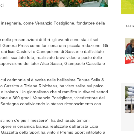
oci
i insegnarla, come Venanzio Postiglione, fondatore della
ULTI
 nelle presentazioni di libri: gli eventi sono stati il set
del Genera Press come funziona una piccola redazione. Gli
 dai licei Castelvì e Canopoleno di Sassari e dall’istituto
nti, scattato foto, realizzato brevi video e posto delle
la supervisione dei tutor Alice Sassu, Giampaolo Cassitta e
 cui cerimonia si è svolta nelle bellissime Tenute Sella &
Cassitta e Tiziana Ribichesu, ha visto salire sul palco
e isolano. Un giornalismo che si ramifica in diversi settori
ione a 360 gradi. Venanzio Postiglione, vicedirettore del
io Sardegna condividendo lo stesso riconoscimento con
ti non c’è più il mestiere”, ha dichiarato Simoni.
pere in ceramica bianca realizzate dall’artista Licia
Gazzetta dello Sport ha vinto il Premio Sport intitolato a