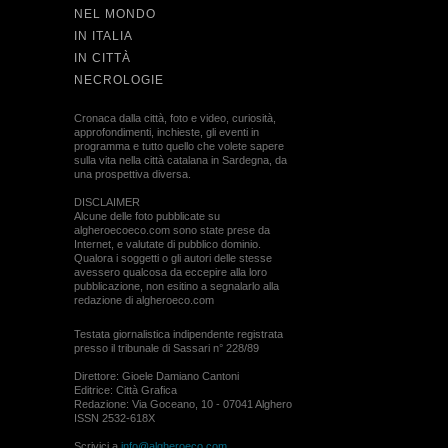
NEL MONDO
IN ITALIA
IN CITTÀ
NECROLOGIE
Cronaca dalla città, foto e video, curiosità,
approfondimenti, inchieste, gli eventi in
programma e tutto quello che volete sapere
sulla vita nella città catalana in Sardegna, da
una prospettiva diversa.
DISCLAIMER
Alcune delle foto pubblicate su
algheroecoeco.com sono state prese da
Internet, e valutate di pubblico dominio.
Qualora i soggetti o gli autori delle stesse
avessero qualcosa da eccepire alla loro
pubblicazione, non esitino a segnalarlo alla
redazione di algheroeco.com
Testata giornalistica indipendente registrata
presso il tribunale di Sassari n° 228/89
Direttore: Gioele Damiano Cantoni
Editrice: Città Grafica
Redazione: Via Goceano, 10 - 07041 Alghero
ISSN 2532-618X
Scrivici a
info@algheroeco.com