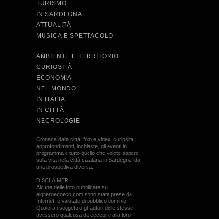
TURISMO
IN SARDEGNA
ATTUALITÀ
MUSICA E SPETTACOLO
AMBIENTE E TERRITORIO
CURIOSITÀ
ECONOMIA
NEL MONDO
IN ITALIA
IN CITTÀ
NECROLOGIE
Cronaca dalla città, foto e video, curiosità,
approfondimenti, inchieste, gli eventi in
programma e tutto quello che volete sapere
sulla vita nella città catalana in Sardegna, da
una prospettiva diversa.
DISCLAIMER
Alcune delle foto pubblicate su
algheroecoeco.com sono state prese da
Internet, e valutate di pubblico dominio.
Qualora i soggetti o gli autori delle stesse
avessero qualcosa da eccepire alla loro