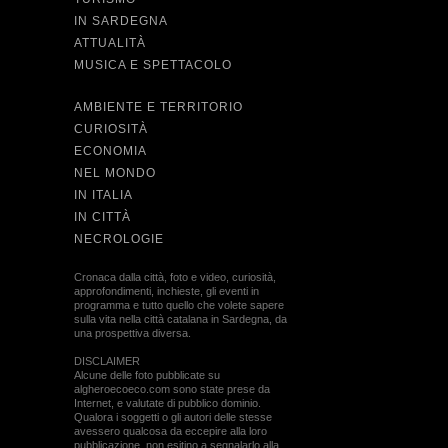
IN SARDEGNA
ATTUALITÀ
MUSICA E SPETTACOLO
AMBIENTE E TERRITORIO
CURIOSITÀ
ECONOMIA
NEL MONDO
IN ITALIA
IN CITTÀ
NECROLOGIE
Cronaca dalla città, foto e video, curiosità,
approfondimenti, inchieste, gli eventi in
programma e tutto quello che volete sapere
sulla vita nella città catalana in Sardegna, da
una prospettiva diversa.
DISCLAIMER
Alcune delle foto pubblicate su
algheroecoeco.com sono state prese da
Internet, e valutate di pubblico dominio.
Qualora i soggetti o gli autori delle stesse
avessero qualcosa da eccepire alla loro
pubblicazione, non esitino a segnalarlo alla