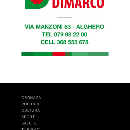
CRONACA
POLITICA
CULTURA
SPORT
SALUTE
TURISMO