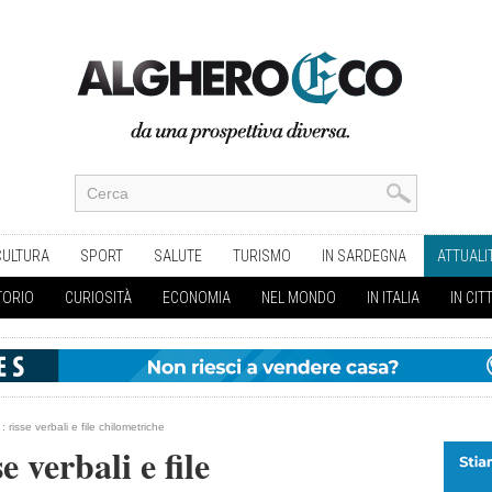
CULTURA
SPORT
SALUTE
TURISMO
IN SARDEGNA
ATTUALI
TORIO
CURIOSITÀ
ECONOMIA
NEL MONDO
IN ITALIA
IN CIT
: risse verbali e file chilometriche
e verbali e file