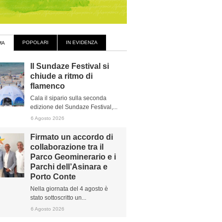
POPOLARI
IN EVIDENZA
MA
Il Sundaze Festival si
chiude a ritmo di
flamenco
Cala il sipario sulla seconda
edizione del Sundaze Festival,...
6 Agosto 2026
Firmato un accordo di
collaborazione tra il
Parco Geominerario e i
Parchi dell’Asinara e
Porto Conte
Nella giornata del 4 agosto è
stato sottoscritto un...
6 Agosto 2026