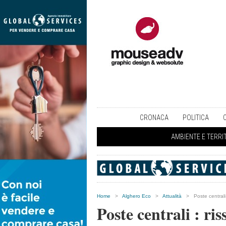
CRONACA
POLITICA
AMBIENTE E TERRI
Home
>
Alghero Eco
>
Attualità
>
Poste centrali 
Poste centrali : riss