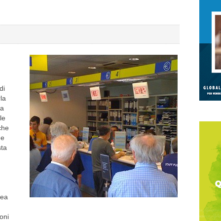
di
la
ta
le
che
ne
sta
nea
oni