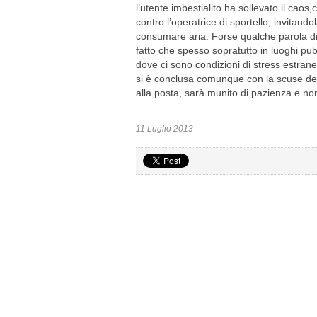
l’utente imbestialito ha sollevato il cao
contro l’operatrice di sportello, invitando
consumare aria. Forse qualche parola di 
fatto che spesso sopratutto in luoghi pu
dove ci sono condizioni di stress estran
si è conclusa comunque con la scuse dell
alla posta, sarà munito di pazienza e no
11 Luglio 2013