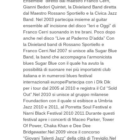
Ensemble” diretto dal maestro Franco Cerri,
Gianni Bedori Quintet, la Dixieland Band diretta
dal Maestro Rossano Sportiello e la Civica Jazz
Band. Nel 2003 partecipa insieme al guitar
ensemble all’ incisione del disco “Ieri e Oggi” di
Franco Cerri suonando in tre brani. Poco dopo
anche nel disco “Live at Paderno D’adda” Con
la Dixieland band di Rossano Sportiello e
Franco Cerri.Nel 2007 si unisce alla Sugar Blue
Band, la band che accompagna l’armonicista
blues Sugar Blue con il quale ha avuto la
possibilità di suonare nei più importatnti club
italiana e in numerosi blues festival
internazionali europeiPartecipa con i DIk Dik
per i tour dal 2005 al 2010 e registra il Cd “Sold
Out”.Nel 2010 si unisce al gruppo milanese
Foundaction con il quale si esibisce a Umbria
Jazz 2010 e 2011, al Porretta Soul Festival e
Narni Black Festival 2010 2011.Durante questi
festival apre i concerti di Maceo Parker, Tower
Of Power, Chaka Khan e Dee Dee
Bridgewater.Nel 2009 vince il concorso
“Giovani Talenti Jazz” della città di Treviglio.Nel