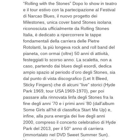
“Rolling with the Stones” Dopo lo show in teatro
e il tour estivo con la partecipazione al Festival
di Narcao Blues, il nuovo progetto dei
Milestones, unica cover band Stones isolana
riconosciuta ufficialmente da Rolling Stones
Italia, è dedicato a ripercorrere le tappe
fondamentali della carriera delle Pietre
Rotolanti, la più longeva rock and roll band del
pianeta, con ormai (oltre) 50 anni di attività,
festeggiati lo scorso anno. La scaletta, non a
caso, partendo dai blues degli esordi, dedica
ampio spazio al periodo d’oro degli Stones, sia
dal punto di vista discografico (Let It Bleed,
Sticky Fingers) che di alcuni “live” storici (Hyde
Park 1969, tour USA 1969-1970), per poi
passare alla rinnovata linfa degli Stones fra la
fine degli anni ’70 e i primi anni ’80 (dall’album
Some Girls all’hit di classifica Start Me Up) e,
infine, alla pura energia dei live degli anni
2000, compreso il concerto celebrativo di Hyde
Park del 2013, per il 50° anno di carriera
(immortalato nel DVD Sweet Summer Sun).