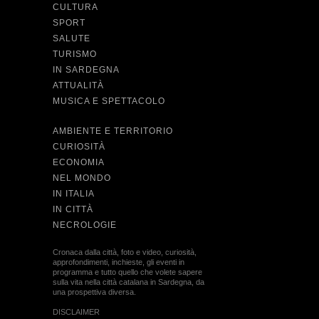
CULTURA
SPORT
SALUTE
TURISMO
IN SARDEGNA
ATTUALITÀ
MUSICA E SPETTACOLO
AMBIENTE E TERRITORIO
CURIOSITÀ
ECONOMIA
NEL MONDO
IN ITALIA
IN CITTÀ
NECROLOGIE
Cronaca dalla città, foto e video, curiosità,
approfondimenti, inchieste, gli eventi in
programma e tutto quello che volete sapere
sulla vita nella città catalana in Sardegna, da
una prospettiva diversa.
DISCLAIMER