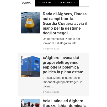
POPOLARI
IN EVIDENZA
ULTIMA
Rada di Alghero, l’intesa
sui campi boe: la
Guardia Costiera avvia il
piano per la gestione
degli ormeggi
Un percorso istituzionale per
«favorire il dialogo tra tutti...
5 Agosto 2026
«Alghero invasa dai
gruppi elettrogeni»:
esplode la polemica
politica in piena estate
L’installazione di numerosi e
imponenti gruppi elettrogeni in
diversi...
5 Agosto 2026
Vela Latina ad Alghero:
il gozzo Ishtar domina la