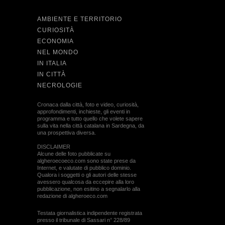
AMBIENTE E TERRITORIO
CURIOSITÀ
ECONOMIA
NEL MONDO
IN ITALIA
IN CITTÀ
NECROLOGIE
Cronaca dalla città, foto e video, curiosità,
approfondimenti, inchieste, gli eventi in
programma e tutto quello che volete sapere
sulla vita nella città catalana in Sardegna, da
una prospettiva diversa.
DISCLAIMER
Alcune delle foto pubblicate su
algheroecoeco.com sono state prese da
Internet, e valutate di pubblico dominio.
Qualora i soggetti o gli autori delle stesse
avessero qualcosa da eccepire alla loro
pubblicazione, non esitino a segnalarlo alla
redazione di algheroeco.com
Testata giornalistica indipendente registrata
presso il tribunale di Sassari n° 228/89