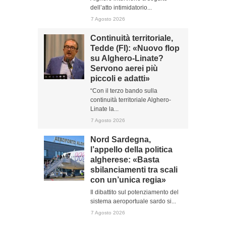
dell’atto intimidatorio...
7 Agosto 2026
Continuità territoriale,
Tedde (FI): «Nuovo flop
su Alghero-Linate?
Servono aerei più
piccoli e adatti»
“Con il terzo bando sulla
continuità territoriale Alghero-
Linate la...
7 Agosto 2026
Nord Sardegna,
l’appello della politica
algherese: «Basta
sbilanciamenti tra scali
con un’unica regia»
Il dibattito sul potenziamento del
sistema aeroportuale sardo si...
7 Agosto 2026