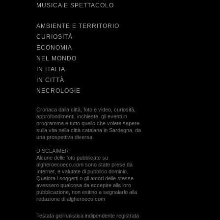
MUSICA E SPETTACOLO
AMBIENTE E TERRITORIO
CURIOSITÀ
ECONOMIA
NEL MONDO
IN ITALIA
IN CITTÀ
NECROLOGIE
Cronaca dalla città, foto e video, curiosità,
approfondimenti, inchieste, gli eventi in
programma e tutto quello che volete sapere
sulla vita nella città catalana in Sardegna, da
una prospettiva diversa.
DISCLAIMER
Alcune delle foto pubblicate su
algheroecoeco.com sono state prese da
Internet, e valutate di pubblico dominio.
Qualora i soggetti o gli autori delle stesse
avessero qualcosa da eccepire alla loro
pubblicazione, non esitino a segnalarlo alla
redazione di algheroeco.com
Testata giornalistica indipendente registrata