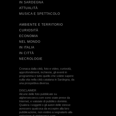
IN SARDEGNA
ATTUALITÀ
MUSICA E SPETTACOLO
AMBIENTE E TERRITORIO
CURIOSITÀ
ECONOMIA
NEL MONDO
IN ITALIA
IN CITTÀ
NECROLOGIE
Cronaca dalla città, foto e video, curiosità,
approfondimenti, inchieste, gli eventi in
programma e tutto quello che volete sapere
sulla vita nella città catalana in Sardegna, da
una prospettiva diversa.
DISCLAIMER
Alcune delle foto pubblicate su
algheroecoeco.com sono state prese da
Internet, e valutate di pubblico dominio.
Qualora i soggetti o gli autori delle stesse
avessero qualcosa da eccepire alla loro
pubblicazione, non esitino a segnalarlo alla
redazione di algheroeco.com