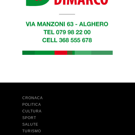
CRONACA
POLITICA
CULTURA
SPORT
SALUTE
TURISMO