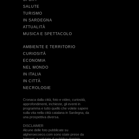
SALUTE
TURISMO
IN SARDEGNA
ATTUALITÀ
MUSICA E SPETTACOLO
AMBIENTE E TERRITORIO
CURIOSITÀ
ECONOMIA
NEL MONDO
IN ITALIA
IN CITTÀ
NECROLOGIE
Cronaca dalla città, foto e video, curiosità,
approfondimenti, inchieste, gli eventi in
programma e tutto quello che volete sapere
sulla vita nella città catalana in Sardegna, da
una prospettiva diversa.
DISCLAIMER
Alcune delle foto pubblicate su
algheroecoeco.com sono state prese da
Internet, e valutate di pubblico dominio.