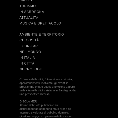
SALUTE
TURISMO
IN SARDEGNA
ATTUALITÀ
MUSICA E SPETTACOLO
AMBIENTE E TERRITORIO
CURIOSITÀ
ECONOMIA
NEL MONDO
IN ITALIA
IN CITTÀ
NECROLOGIE
Cronaca dalla città, foto e video, curiosità,
approfondimenti, inchieste, gli eventi in
programma e tutto quello che volete sapere
sulla vita nella città catalana in Sardegna, da
una prospettiva diversa.
DISCLAIMER
Alcune delle foto pubblicate su
algheroecoeco.com sono state prese da
Internet, e valutate di pubblico dominio.
Qualora i soggetti o gli autori delle stesse