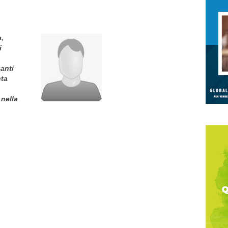
a,
i
uanti
nta
 nella