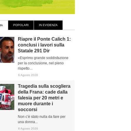
POPOLARI
IN EVIDENZA
MA
Riapre il Ponte Calich 1:
conclusi i lavori sulla
Statale 291 Dir
«Esprimo grande soddisfazione
per la conclusione, nel pieno
rispetto...
6 Agosto 2026
Tragedia sulla scogliera
della Frana: cade dalla
falesia per 20 metri e
muore durante i
soccorsi
Non c’è stato nulla da fare per
una donna...
6 Agosto 2026