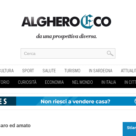
CULTURA
SPORT
SALUTE
TURISMO
IN SARDEGNA
ATTUALI
TORIO
CURIOSITÀ
ECONOMIA
NEL MONDO
IN ITALIA
IN CIT
caro ed amato