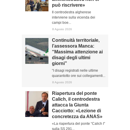
può riscrivere»
Il centrodestra algherese
interviene sulla vicenda dei
campi boe...
8 Agosto 2026
Continuità territoriale,
l’assessora Manca:
“Massima attenzione ai
disagi degli ultimi
giorni”
“I disagi registrati nelle ultime
quarantotto ore sui collegamenti...
8 Agosto 2026
Riapertura del ponte
Calich, il centrodestra
attacca la Giunta
Cacciotto: «Lezione di
concretezza da ANAS»
«La riapertura del ponte “Calich I”
sulla SS 291...