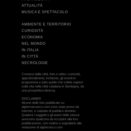
ATTUALITÀ
MUSICA E SPETTACOLO
AMBIENTE E TERRITORIO
CURIOSITÀ
ECONOMIA
NEL MONDO
IN ITALIA
IN CITTÀ
NECROLOGIE
Cronaca dalla città, foto e video, curiosità,
approfondimenti, inchieste, gli eventi in
programma e tutto quello che volete sapere
sulla vita nella città catalana in Sardegna, da
una prospettiva diversa.
DISCLAIMER
Alcune delle foto pubblicate su
algheroecoeco.com sono state prese da
Internet, e valutate di pubblico dominio.
Qualora i soggetti o gli autori delle stesse
avessero qualcosa da eccepire alla loro
pubblicazione, non esitino a segnalarlo alla
redazione di algheroeco.com