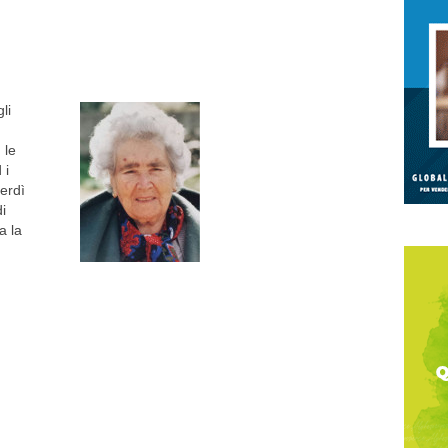
li
 le
 i
nerdì
i
a la