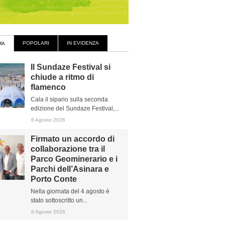
POPOLARI
IN EVIDENZA
MA
Il Sundaze Festival si
chiude a ritmo di
flamenco
Cala il sipario sulla seconda
edizione del Sundaze Festival,...
6 Agosto 2026
Firmato un accordo di
collaborazione tra il
Parco Geominerario e i
Parchi dell’Asinara e
Porto Conte
Nella giornata del 4 agosto è
stato sottoscritto un...
6 Agosto 2026