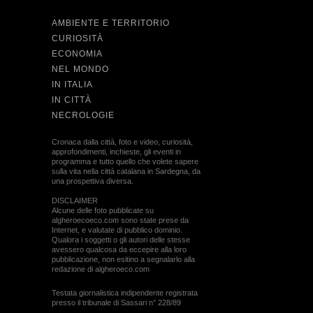
AMBIENTE E TERRITORIO
CURIOSITÀ
ECONOMIA
NEL MONDO
IN ITALIA
IN CITTÀ
NECROLOGIE
Cronaca dalla città, foto e video, curiosità,
approfondimenti, inchieste, gli eventi in
programma e tutto quello che volete sapere
sulla vita nella città catalana in Sardegna, da
una prospettiva diversa.
DISCLAIMER
Alcune delle foto pubblicate su
algheroecoeco.com sono state prese da
Internet, e valutate di pubblico dominio.
Qualora i soggetti o gli autori delle stesse
avessero qualcosa da eccepire alla loro
pubblicazione, non esitino a segnalarlo alla
redazione di algheroeco.com
Testata giornalistica indipendente registrata
presso il tribunale di Sassari n° 228/89