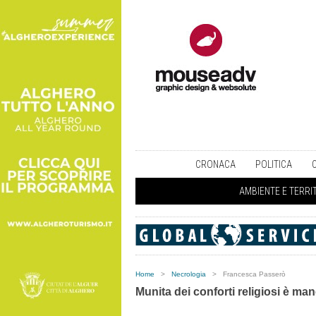
CRONACA
POLITICA
AMBIENTE E TERRI
Home
>
Necrologia
>
Francesca Passerò
Munita dei conforti religiosi è manca