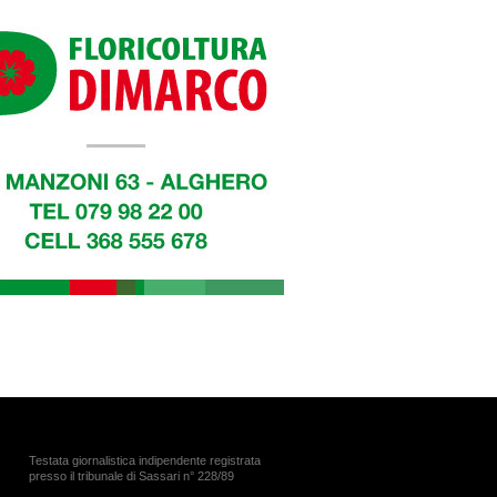
Testata giornalistica indipendente registrata
presso il tribunale di Sassari n° 228/89