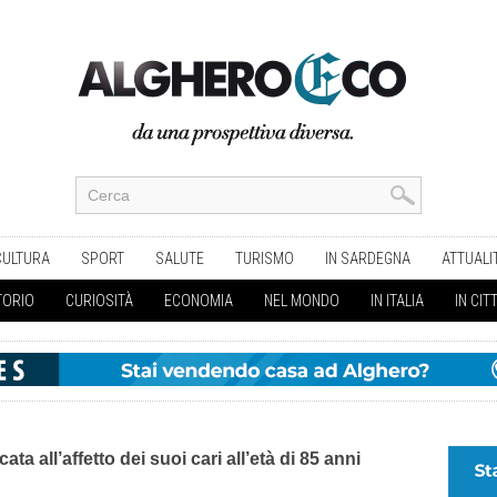
CULTURA
SPORT
SALUTE
TURISMO
IN SARDEGNA
ATTUALI
TORIO
CURIOSITÀ
ECONOMIA
NEL MONDO
IN ITALIA
IN CIT
ta all’affetto dei suoi cari all’età di 85 anni