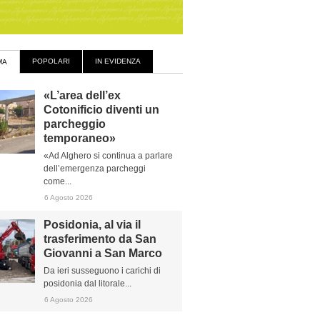
POPOLARI
IN EVIDENZA
MA
«L’area dell’ex
Cotonificio diventi un
parcheggio
temporaneo»
«Ad Alghero si continua a parlare
dell’emergenza parcheggi
come...
6 Agosto 2026
Posidonia, al via il
trasferimento da San
Giovanni a San Marco
Da ieri susseguono i carichi di
posidonia dal litorale...
6 Agosto 2026