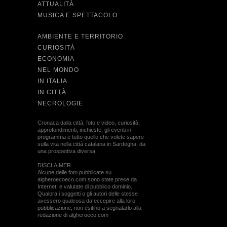
ATTUALITÀ
MUSICA E SPETTACOLO
AMBIENTE E TERRITORIO
CURIOSITÀ
ECONOMIA
NEL MONDO
IN ITALIA
IN CITTÀ
NECROLOGIE
Cronaca dalla città, foto e video, curiosità,
approfondimenti, inchieste, gli eventi in
programma e tutto quello che volete sapere
sulla vita nella città catalana in Sardegna, da
una prospettiva diversa.
DISCLAIMER
Alcune delle foto pubblicate su
algheroecoeco.com sono state prese da
Internet, e valutate di pubblico dominio.
Qualora i soggetti o gli autori delle stesse
avessero qualcosa da eccepire alla loro
pubblicazione, non esitino a segnalarlo alla
redazione di algheroeco.com