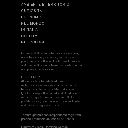
AMBIENTE E TERRITORIO
CURIOSITÀ
ECONOMIA
NEL MONDO
IN ITALIA
IN CITTÀ
NECROLOGIE
Cronaca dalla città, foto e video, curiosità,
approfondimenti, inchieste, gli eventi in
programma e tutto quello che volete sapere
sulla vita nella città catalana in Sardegna, da
una prospettiva diversa.
DISCLAIMER
Alcune delle foto pubblicate su
algheroecoeco.com sono state prese da
Internet, e valutate di pubblico dominio.
Qualora i soggetti o gli autori delle stesse
avessero qualcosa da eccepire alla loro
pubblicazione, non esitino a segnalarlo alla
redazione di algheroeco.com
Testata giornalistica indipendente registrata
presso il tribunale di Sassari n° 228/89
Direttore: Gioele Damiano Cantoni