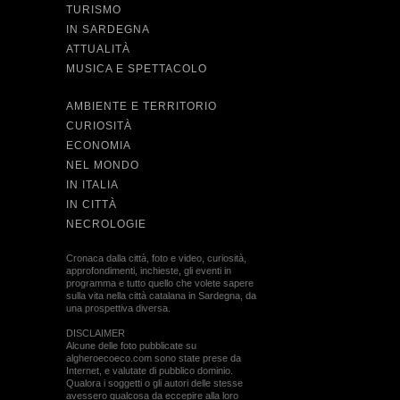
TURISMO
IN SARDEGNA
ATTUALITÀ
MUSICA E SPETTACOLO
AMBIENTE E TERRITORIO
CURIOSITÀ
ECONOMIA
NEL MONDO
IN ITALIA
IN CITTÀ
NECROLOGIE
Cronaca dalla città, foto e video, curiosità,
approfondimenti, inchieste, gli eventi in
programma e tutto quello che volete sapere
sulla vita nella città catalana in Sardegna, da
una prospettiva diversa.
DISCLAIMER
Alcune delle foto pubblicate su
algheroecoeco.com sono state prese da
Internet, e valutate di pubblico dominio.
Qualora i soggetti o gli autori delle stesse
avessero qualcosa da eccepire alla loro