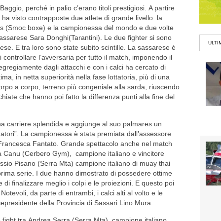
io, perché in palio c’erano titoli prestigiosi. A partire
a visto contrapposte due atlete di grande livello: la
es (Smoc boxe) e la campionessa del mondo e due volte
 sassarese Sara Donghi(Tarantini). Le due fighter si sono
ULTI
rese. E tra loro sono state subito scintille. La sassarese è
 controllare l’avversaria per tutto il match, imponendo il
a egregiamente dagli attacchi e con i calci ha cercato di
a, in netta superiorità nella fase lottatoria, più di una
 corpo a corpo, terreno più congeniale alla sarda, riuscendo
hiate che hanno poi fatto la differenza punti alla fine del
a carriere splendida e aggiunge al suo palmares un
atori”. La campionessa è stata premiata dall’assessore
 Francesca Fantato. Grande spettacolo anche nel match
icola Canu (Cerbero Gym), campione italiano e vincitore
ssio Pisano (Serra Mta) campione italiano di muay thai
rima serie. I due hanno dimostrato di possedere ottime
i finalizzare meglio i colpi e le proiezioni. E questo poi
Notevoli, da parte di entrambi, i calci alti al volto e le
cepresidente della Provincia di Sassari Lino Mura.
ge fight tra Andrea Serra (Serra Mta), campione italiano