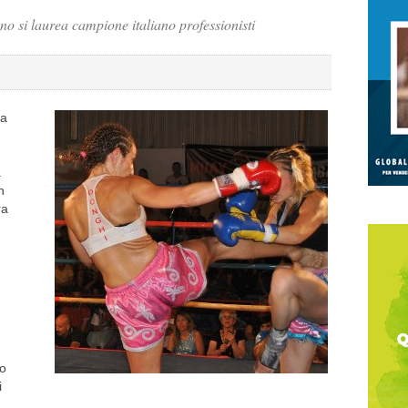
o si laurea campione italiano professionisti
la
a
n
ra
eo
i