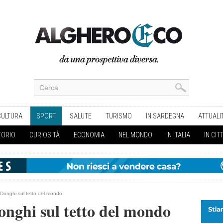
CULTURA
SPORT
SALUTE
TURISMO
IN SARDEGNA
ATTUALI
TORIO
CURIOSITÀ
ECONOMIA
NEL MONDO
IN ITALIA
IN CIT
 Donghi sul tetto del mondo
onghi sul tetto del mondo