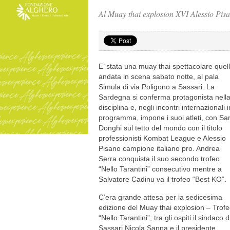
Al Muay thai explosion XVI Alessio Pisan
E’ stata una muay thai spettacolare quel
andata in scena sabato notte, al pala
Simula di via Poligono a Sassari. La
Sardegna si conferma protagonista nell
disciplina e, negli incontri internazionali i
programma, impone i suoi atleti, con Sa
Donghi sul tetto del mondo con il titolo
professionisti Kombat League e Alessio
Pisano campione italiano pro. Andrea
Serra conquista il suo secondo trofeo
“Nello Tarantini” consecutivo mentre a
Salvatore Cadinu va il trofeo “Best KO”.
C’era grande attesa per la sedicesima
edizione del Muay thai explosion – Trof
“Nello Tarantini”, tra gli ospiti il sindaco d
Sassari Nicola Sanna e il presidente