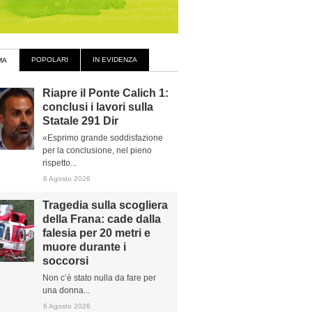
POPOLARI
IN EVIDENZA
MA
Riapre il Ponte Calich 1:
conclusi i lavori sulla
Statale 291 Dir
«Esprimo grande soddisfazione
per la conclusione, nel pieno
rispetto...
6 Agosto 2026
Tragedia sulla scogliera
della Frana: cade dalla
falesia per 20 metri e
muore durante i
soccorsi
Non c’è stato nulla da fare per
una donna...
6 Agosto 2026