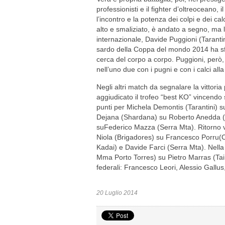
professionisti e il fighter d’oltreoceano
l’incontro e la potenza dei colpi e dei cal
alto e smaliziato, è andato a segno, ma l
internazionale, Davide Puggioni (Taranti
sardo della Coppa del mondo 2014 ha sfo
cerca del corpo a corpo. Puggioni, però, 
nell’uno due con i pugni e con i calci alla
Negli altri match da segnalare la vittori
aggiudicato il trofeo “best KO” vincendo 
punti per Michela Demontis (Tarantini)
Dejana (Shardana) su Roberto Anedda (T
suFederico Mazza (Serra Mta). Ritorno v
Niola (Brigadores) su Francesco Porru(C
Kadai) e Davide Farci (Serra Mta). Nell
Mma Porto Torres) su Pietro Marras (Tai
federali: Francesco Leori, Alessio Gallu
20 Luglio 2014