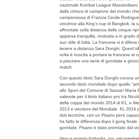
nazionale Kombat League Massimiliano Bagg
dalla cintura di campione del mondo che h
campionessa di Francia Cecile Rodrigu
vincitrice alla King’s cup di Bangkok, la
affrontate sulla distanza delle cinque rip
apparsa tranquilla, motivata e in grado di
suo stile di lotta. La francese si è difes
tenere a distanza Sara Donghi. Quest’ultim
volta è riuscita a portare la francese al
a piazzare una serie di gomitate e ginocc
match.
Con questo titolo Sara Donghi corona un
secondo titolo mondiale dopo quello “am
allo Sport del Comune di Sassari Maria
valevole per il titolo italiano pro tra N
della coppa del mondo 2014 di K1, e Ale
2013 e vincitore del Mondiale KL 2014 p
doti tecniche, con un Pisano però capace d
ha fatto la differenza dopo il gong finale. 
gomitate. Pisano è stato premiato dal vi
Vera e propria battaglia, poi, nel presti