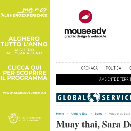
CRONACA
POLITICA
AMBIENTE E TERRI
Home
>
Alghero Eco
>
Sport
>
Muay thai, Sara
Muay thai, Sara D