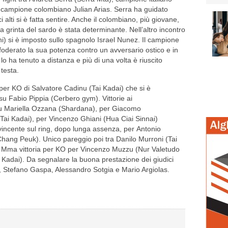
, il campione colombiano Julian Arias. Serra ha guidato
ci alti si è fatta sentire. Anche il colombiano, più giovane,
a grinta del sardo è stata determinante. Nell’altro incontro
ni) si è imposto sullo spagnolo Israel Nunez. Il campione
derato la sua potenza contro un avversario ostico e in
lo ha tenuto a distanza e più di una volta è riuscito
 testa.
a per KO di Salvatore Cadinu (Tai Kadai) che si è
su Fabio Pippia (Cerbero gym). Vittorie ai
 su Mariella Ozzana (Shardana), per Giacomo
ai Kadai), per Vincenzo Ghiani (Hua Ciai Sinnai)
incente sul ring, dopo lunga assenza, per Antonio
hang Peuk). Unico pareggio poi tra Danilo Murroni (Tai
a Mma vittoria per KO per Vincenzo Muzzu (Nur Valetudo
 Kadai). Da segnalare la buona prestazione dei giudici
s, Stefano Gaspa, Alessandro Sotgia e Mario Argiolas.