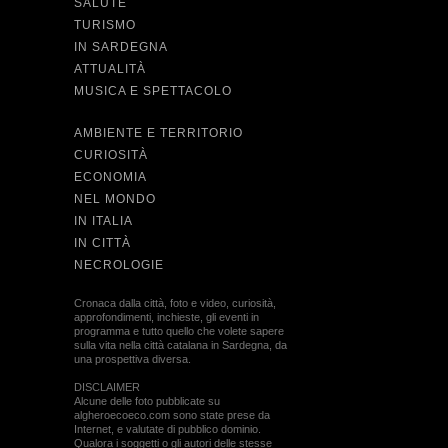
SALUTE
TURISMO
IN SARDEGNA
ATTUALITÀ
MUSICA E SPETTACOLO
AMBIENTE E TERRITORIO
CURIOSITÀ
ECONOMIA
NEL MONDO
IN ITALIA
IN CITTÀ
NECROLOGIE
Cronaca dalla città, foto e video, curiosità,
approfondimenti, inchieste, gli eventi in
programma e tutto quello che volete sapere
sulla vita nella città catalana in Sardegna, da
una prospettiva diversa.
DISCLAIMER
Alcune delle foto pubblicate su
algheroecoeco.com sono state prese da
Internet, e valutate di pubblico dominio.
Qualora i soggetti o gli autori delle stesse