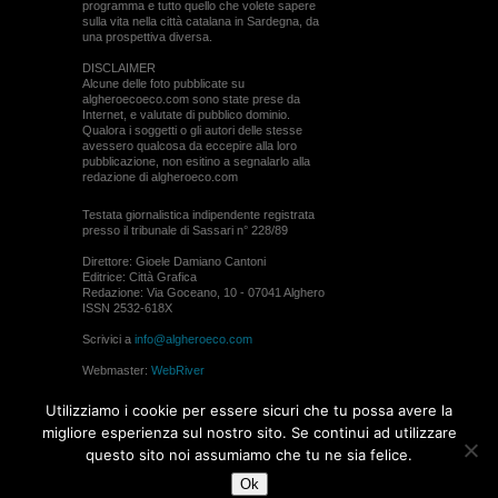
programma e tutto quello che volete sapere
sulla vita nella città catalana in Sardegna, da
una prospettiva diversa.
DISCLAIMER
Alcune delle foto pubblicate su
algheroecoeco.com sono state prese da
Internet, e valutate di pubblico dominio.
Qualora i soggetti o gli autori delle stesse
avessero qualcosa da eccepire alla loro
pubblicazione, non esitino a segnalarlo alla
redazione di algheroeco.com
Testata giornalistica indipendente registrata
presso il tribunale di Sassari n° 228/89
Direttore: Gioele Damiano Cantoni
Editrice: Città Grafica
Redazione: Via Goceano, 10 - 07041 Alghero
ISSN 2532-618X
Scrivici a
info@algheroeco.com
Webmaster:
WebRiver
© ALGHERO ECO Riproduzione solo con il
Utilizziamo i cookie per essere sicuri che tu possa avere la
permesso di algheroeco.com
migliore esperienza sul nostro sito. Se continui ad utilizzare
questo sito noi assumiamo che tu ne sia felice.
WEB DESIGN
Ok