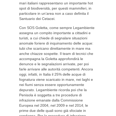
mari italiani rappresentano un importante hot
spot di biodiversità, per questi mammiferi, in
particolare in un’area non a caso definita il
Santuario dei Cetacei.
Con SOS Goletta, come sempre Legambiente
assegna un compito importante a cittadini e
turisti, a cui chiede di segnalare situazioni
anomale foriere di inquinamento delle acque:
tubi che scaricano direttamente in mare ma
anche chiazze sospette. Il team di tecnici che
accompagna la Goletta approfondirà le
denunce e le segnalazioni arrivate, per poi
farle arrivare alle autorità competenti. Ancora
oggi, infatti, in Italia il 25% delle acque di
fognatura viene scaricato in mare, nei laghi e
nei fiumi senza essere opportunamente
depurato. Legambiente ricorda poi che la
Penisola è soggetta a tre procedure di
infrazione emanate dalla Commissione
Europea nel 2004, nel 2009 e nel 2014; le
prime due delle quali sono già sfociate in
condanna. Per la procedura di infrazione