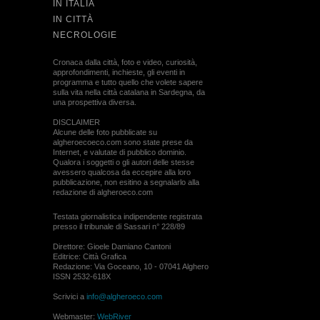
IN ITALIA
IN CITTÀ
NECROLOGIE
Cronaca dalla città, foto e video, curiosità,
approfondimenti, inchieste, gli eventi in
programma e tutto quello che volete sapere
sulla vita nella città catalana in Sardegna, da
una prospettiva diversa.
DISCLAIMER
Alcune delle foto pubblicate su
algheroecoeco.com sono state prese da
Internet, e valutate di pubblico dominio.
Qualora i soggetti o gli autori delle stesse
avessero qualcosa da eccepire alla loro
pubblicazione, non esitino a segnalarlo alla
redazione di algheroeco.com
Testata giornalistica indipendente registrata
presso il tribunale di Sassari n° 228/89
Direttore: Gioele Damiano Cantoni
Editrice: Città Grafica
Redazione: Via Goceano, 10 - 07041 Alghero
ISSN 2532-618X
Scrivici a
info@algheroeco.com
Webmaster:
WebRiver