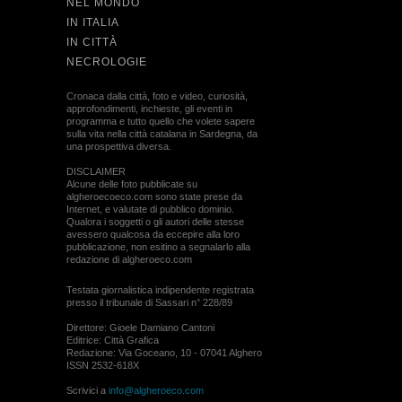
NEL MONDO
IN ITALIA
IN CITTÀ
NECROLOGIE
Cronaca dalla città, foto e video, curiosità,
approfondimenti, inchieste, gli eventi in
programma e tutto quello che volete sapere
sulla vita nella città catalana in Sardegna, da
una prospettiva diversa.
DISCLAIMER
Alcune delle foto pubblicate su
algheroecoeco.com sono state prese da
Internet, e valutate di pubblico dominio.
Qualora i soggetti o gli autori delle stesse
avessero qualcosa da eccepire alla loro
pubblicazione, non esitino a segnalarlo alla
redazione di algheroeco.com
Testata giornalistica indipendente registrata
presso il tribunale di Sassari n° 228/89
Direttore: Gioele Damiano Cantoni
Editrice: Città Grafica
Redazione: Via Goceano, 10 - 07041 Alghero
ISSN 2532-618X
Scrivici a
info@algheroeco.com