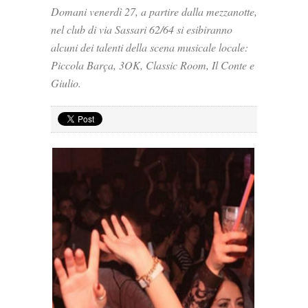
Domani venerdì 27, a partire dalla mezzanotte,
nel club di via Sassari 62/64 si esibiranno
alcuni dei talenti della scena musicale locale:
Piccola Barça, 3OK, Classic Room, Il Conte e
Giulio.