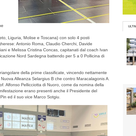
ne
ULTI
eto, Liguria, Molise e Toscana) con solo 4 posti
 algherese: Antonio Roma, Claudio Cherchi, Davide
iani e Melissa Cristina Concas, capitanati dal coach Ivan
ificazione Nord Sardegna battendo per 5 a 0 Pollicina di
triangolare della prime classificate, vincendo nettamente
tro Nuova Alleanza Selargius B che contro Maracalagonis A.
rof. Alfonso Pellicciotta di Nuoro, come da nomina della
ifestazione erano presenti anche il Presidente del
Pin ed il suo vice Marco Sotgiu.