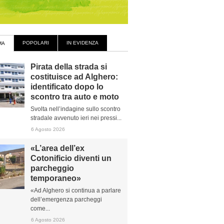
POPOLARI
IN EVIDENZA
MA
Pirata della strada si
costituisce ad Alghero:
identificato dopo lo
scontro tra auto e moto
Svolta nell’indagine sullo scontro
stradale avvenuto ieri nei pressi...
6 Agosto 2026
«L’area dell’ex
Cotonificio diventi un
parcheggio
temporaneo»
«Ad Alghero si continua a parlare
dell’emergenza parcheggi
come...
6 Agosto 2026