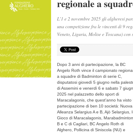
regionale a squadr
L’1 e 2 novembre 2025 gli algheresi part
una competizione fra le vincenti di 9 re
Veneto, Liguria, Molise e Toscana) con so
Dopo 3 anni di partecipazione, la BC
Angelo Roth vince il campionato regiona
a squadre di Badminton di serie C,
disputatosi giovedì 5 giugno nella palest
di Assemini e venerdì 6 e sabato 7 giug
2025 nel palazzetto dello sport di
Maracalagonis, che quest’anno ha visto 
partecipazione di ben 10 società: Nuova
Alleanza Selargius A e B, Ajò Selargius, 
Gioco di Maracalagonis, Marabadminton
B e C di Cagliari, BC Angelo Roth di
Alghero, Pollicina di Siniscola (NU) e