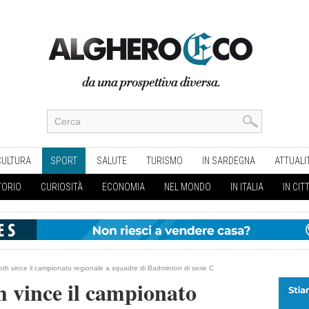
CULTURA
SPORT
SALUTE
TURISMO
IN SARDEGNA
ATTUALI
TORIO
CURIOSITÀ
ECONOMIA
NEL MONDO
IN ITALIA
IN CIT
th vince il campionato regionale a squadre di Badminton di serie C
 vince il campionato