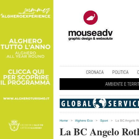
CRONACA
POLITICA
AMBIENTE E TERRI
Home
>
Alghero Eco
>
Sport
>
La BC Angelo Ro
La BC Angelo Roth