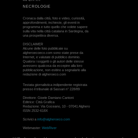
NECROLOGIE
Cronaca dalla città, foto e video, curiosità,
approfondimenti, inchieste, gli eventi in
programma e tutto quello che volete sapere
sulla vita nella città catalana in Sardegna, da
una prospettiva diversa.
DISCLAIMER
Alcune delle foto pubblicate su
algheroecoeco.com sono state prese da
Internet, e valutate di pubblico dominio.
Qualora i soggetti o gli autori delle stesse
avessero qualcosa da eccepire alla loro
pubblicazione, non esitino a segnalarlo alla
redazione di algheroeco.com
Testata giornalistica indipendente registrata
presso il tribunale di Sassari n° 228/89
Direttore: Gioele Damiano Cantoni
Editrice: Città Grafica
Redazione: Via Goceano, 10 - 07041 Alghero
ISSN 2532-618X
Scrivici a
info@algheroeco.com
Webmaster:
WebRiver
© ALGHERO ECO Riproduzione solo con il