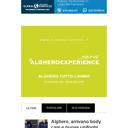
POPOLARI
IN EVIDENZA
ULTIMA
Alghero, arrivano body
cam e nuove uniformi