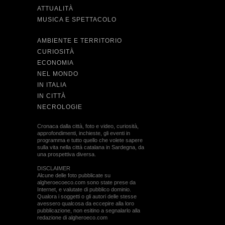
ATTUALITÀ
MUSICA E SPETTACOLO
AMBIENTE E TERRITORIO
CURIOSITÀ
ECONOMIA
NEL MONDO
IN ITALIA
IN CITTÀ
NECROLOGIE
Cronaca dalla città, foto e video, curiosità,
approfondimenti, inchieste, gli eventi in
programma e tutto quello che volete sapere
sulla vita nella città catalana in Sardegna, da
una prospettiva diversa.
DISCLAIMER
Alcune delle foto pubblicate su
algheroecoeco.com sono state prese da
Internet, e valutate di pubblico dominio.
Qualora i soggetti o gli autori delle stesse
avessero qualcosa da eccepire alla loro
pubblicazione, non esitino a segnalarlo alla
redazione di algheroeco.com