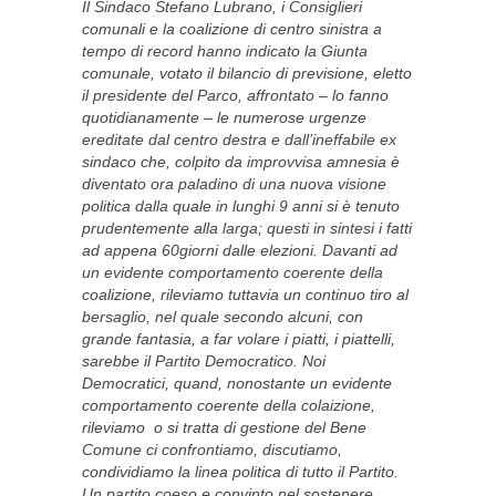
Il Sindaco Stefano Lubrano, i Consiglieri
comunali e la coalizione di centro sinistra a
tempo di record hanno indicato la Giunta
comunale, votato il bilancio di previsione, eletto
il presidente del Parco, affrontato – lo fanno
quotidianamente – le numerose urgenze
ereditate dal centro destra e dall’ineffabile ex
sindaco che, colpito da improvvisa amnesia è
diventato ora paladino di una nuova visione
politica dalla quale in lunghi 9 anni si è tenuto
prudentemente alla larga; questi in sintesi i fatti
ad appena 60giorni dalle elezioni. Davanti ad
un evidente comportamento coerente della
coalizione, rileviamo tuttavia un continuo tiro al
bersaglio, nel quale secondo alcuni, con
grande fantasia, a far volare i piatti, i piattelli,
sarebbe il Partito Democratico. Noi
Democratici, quand, nonostante un evidente
comportamento coerente della colaizione,
rileviamo o si tratta di gestione del Bene
Comune ci confrontiamo, discutiamo,
condividiamo la linea politica di tutto il Partito.
Un partito coeso e convinto nel sostenere