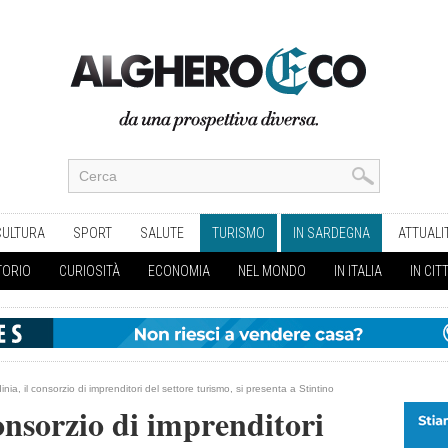
CULTURA
SPORT
SALUTE
TURISMO
IN SARDEGNA
ATTUALI
TORIO
CURIOSITÀ
ECONOMIA
NEL MONDO
IN ITALIA
IN CIT
nia, il consorzio di imprenditori del settore turismo, si presenta a Stintino
onsorzio di imprenditori