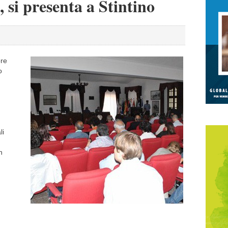
, si presenta a Stintino
ore
o
li
n