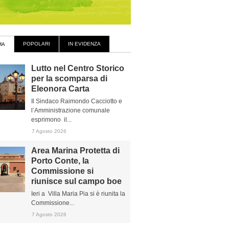
POPOLARI
IN EVIDENZA
MA
Lutto nel Centro Storico
per la scomparsa di
Eleonora Carta
Il Sindaco Raimondo Cacciotto e
l’Amministrazione comunale
esprimono il...
7 Agosto 2026
Area Marina Protetta di
Porto Conte, la
Commissione si
riunisce sul campo boe
Ieri a Villa Maria Pia si è riunita la
Commissione...
7 Agosto 2026