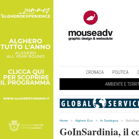
CRONACA
POLITICA
AMBIENTE E TERRI
Home
>
Alghero Eco
>
In Sardegna
>
GoInSardi
GoInSardinia, il c