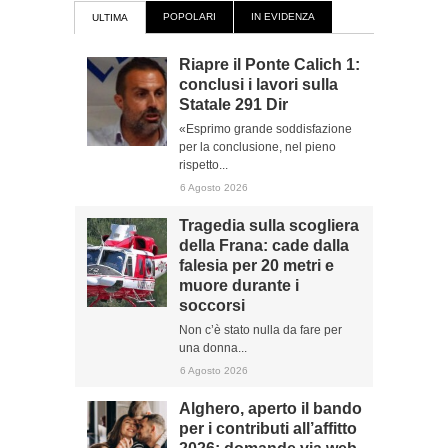
POPOLARI
IN EVIDENZA
ULTIMA
Riapre il Ponte Calich 1:
conclusi i lavori sulla
Statale 291 Dir
«Esprimo grande soddisfazione
per la conclusione, nel pieno
rispetto...
6 Agosto 2026
Tragedia sulla scogliera
della Frana: cade dalla
falesia per 20 metri e
muore durante i
soccorsi
Non c’è stato nulla da fare per
una donna...
6 Agosto 2026
Alghero, aperto il bando
per i contributi all’affitto