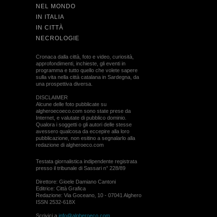
NEL MONDO
IN ITALIA
IN CITTÀ
NECROLOGIE
Cronaca dalla città, foto e video, curiosità,
approfondimenti, inchieste, gli eventi in
programma e tutto quello che volete sapere
sulla vita nella città catalana in Sardegna, da
una prospettiva diversa.
DISCLAIMER
Alcune delle foto pubblicate su
algheroecoeco.com sono state prese da
Internet, e valutate di pubblico dominio.
Qualora i soggetti o gli autori delle stesse
avessero qualcosa da eccepire alla loro
pubblicazione, non esitino a segnalarlo alla
redazione di algheroeco.com
Testata giornalistica indipendente registrata
presso il tribunale di Sassari n° 228/89
Direttore: Gioele Damiano Cantoni
Editrice: Città Grafica
Redazione: Via Goceano, 10 - 07041 Alghero
ISSN 2532-618X
Scrivici a
info@algheroeco.com