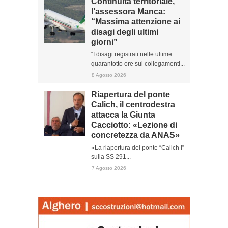
Continuità territoriale,
l’assessora Manca:
“Massima attenzione ai
disagi degli ultimi
giorni”
“I disagi registrati nelle ultime
quarantotto ore sui collegamenti...
8 Agosto 2026
Riapertura del ponte
Calich, il centrodestra
attacca la Giunta
Cacciotto: «Lezione di
concretezza da ANAS»
«La riapertura del ponte “Calich I”
sulla SS 291...
7 Agosto 2026