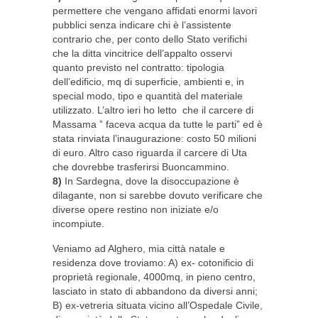
permettere che vengano affidati enormi lavori
pubblici senza indicare chi è l’assistente
contrario che, per conto dello Stato verifichi
che la ditta vincitrice dell’appalto osservi
quanto previsto nel contratto: tipologia
dell’edificio, mq di superficie, ambienti e, in
special modo, tipo e quantità del materiale
utilizzato. L’altro ieri ho letto che il carcere di
Massama ” faceva acqua da tutte le parti” ed è
stata rinviata l’inaugurazione: costo 50 milioni
di euro. Altro caso riguarda il carcere di Uta
che dovrebbe trasferirsi Buoncammino.
8)
In Sardegna, dove la disoccupazione è
dilagante, non si sarebbe dovuto verificare che
diverse opere restino non iniziate e/o
incompiute.
Veniamo ad Alghero, mia città natale e
residenza dove troviamo: A) ex- cotonificio di
proprietà regionale, 4000mq, in pieno centro,
lasciato in stato di abbandono da diversi anni;
B) ex-vetreria situata vicino all’Ospedale Civile,