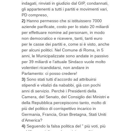
indagati, rinviati in giudizio dal GIP, condannati,
gli appartenenti a tutti i partiti e movimenti vari,
PD compreso,
2)
Hanno permesso che si istituissero 7000
aziende parificate, costo per lo stato 20 miliardi
per effettuare nomine ad personam, in modo
non democratico e ricevere, tanti, tanti euro
per le casse dei partiti e, come si è visto, anche
per alcuni politici. Nel Comune di Roma, in 5
anni, le Municipalizzate sono andate in passivo
per 39 miliardi e l’attuale Sindaco vuole molto
volentieri ricandidarsi, non andare in
Parlamento: ci posso credere!
3)
Sono stati tutti d’accordo ad attribuirsi
stipendi e vitalizi da nababbi, già con pochi
anni di servizio. Perchè i Presidenti della
Camera, del Senato, del Consiglio dei Ministri e
della Repubblica percepiscono tanto, molto di
più del politico di corrispettivo incarico in
Germania, Francia, Gran Bretagna, Stati Uniti
d’America?
4)
Seguendo la falsa politica del ” più voti, più