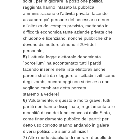
soldi”, per migliorare la posizione politica
raggiunta hanno intasato la pubblica
amministrazione e l’attività privata, facendo
assumere più persone del necessario e non
all’altezza del compito previsto, mettendo in
difficoltà economica tante aziende private che
chiudono e licenziano, nonché pubbliche che
devono dismettere almeno il 20% del
personale;
5)
L’attuale legge elettorale denominata
“porcellum” ha accontentato tutti i partiti
facendo inserire nelle liste elettorali anche
parenti stretti da eleggere e i cittadini zitti come
degli zombi; ancora oggi non si riesce o non
vogliono cambiare detta porcata.
staremo a vedere!
6)
Volutamente, e questo è molto grave, tutti i
partiti non hanno disciplinato, regolamentato le
modalità d’uso dei fondi concessi dallo Stato,
come finanziamento pubblico dei partiti: per
detto uso corrotto stanno andando in galera
diversi politici:…e siamo all’inizio!
7)
Altro modo sbagliato di operare è quello di