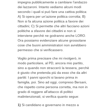
impegna pubblicamente a cambiare l’andazzo
dei lazzaroni. Intanto vediamo alcuni modi
secondo i quali si può fare una cattiva politica:
A) Si opera per un’azione politica corrotta; B)
Non si fa alcuna azione politica a favore dei
cittadini; C) Si permette che altri facciano azioni
politiche a sfavore dei cittadini e non si
interviene perchè ne godranno anche LORO.
Ora possiamo evidenziare alcune grossolane
cose che buoni amministratori non avrebbero
permesso che si verificassero.
Voglio prima precisare che mi rivolgerò, in
modo particolare, al PD, ancora mio partito,
sino a quando non straccerò la tessera, perchè
è giusto che pretenda più da esso che da altri
partiti: I panni sporchi si lavano prima in
famiglia, poi. Sino ad oggi, compreso Bersani,
che rispetto come persona corretta, ma non in
grado di reggere all’attacco di politici
malintenzionati, si verifica quanto segue:
1)
Si candidano e governano in mezzo a