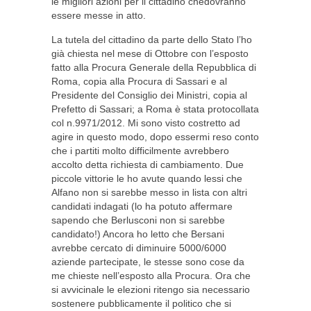
le migliori azioni per il cittadino chedovranno
essere messe in atto.
La tutela del cittadino da parte dello Stato l’ho
già chiesta nel mese di Ottobre con l’esposto
fatto alla Procura Generale della Repubblica di
Roma, copia alla Procura di Sassari e al
Presidente del Consiglio dei Ministri, copia al
Prefetto di Sassari; a Roma è stata protocollata
col n.9971/2012. Mi sono visto costretto ad
agire in questo modo, dopo essermi reso conto
che i partiti molto difficilmente avrebbero
accolto detta richiesta di cambiamento. Due
piccole vittorie le ho avute quando lessi che
Alfano non si sarebbe messo in lista con altri
candidati indagati (lo ha potuto affermare
sapendo che Berlusconi non si sarebbe
candidato!) Ancora ho letto che Bersani
avrebbe cercato di diminuire 5000/6000
aziende partecipate, le stesse sono cose da
me chieste nell’esposto alla Procura. Ora che
si avvicinale le elezioni ritengo sia necessario
sostenere pubblicamente il politico che si