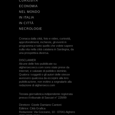
CURIOSITÀ
ECONOMIA
NEL MONDO
IN ITALIA
IN CITTÀ
NECROLOGIE
Cronaca dalla città, foto e video, curiosità,
approfondimenti, inchieste, gli eventi in
programma e tutto quello che volete sapere
sulla vita nella città catalana in Sardegna, da
una prospettiva diversa.
DISCLAIMER
Alcune delle foto pubblicate su
algheroecoeco.com sono state prese da
Internet, e valutate di pubblico dominio.
Qualora i soggetti o gli autori delle stesse
avessero qualcosa da eccepire alla loro
pubblicazione, non esitino a segnalarlo alla
redazione di algheroeco.com
Testata giornalistica indipendente registrata
presso il tribunale di Sassari n° 228/89
Direttore: Gioele Damiano Cantoni
Editrice: Città Grafica
Redazione: Via Goceano, 10 - 07041 Alghero