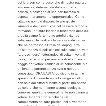
del loro sorriso nervoso, che dimostra paura e
insicurezza, determinate dalla scorretta
politica, a sostegno di una partitocrazia di
aspetto marcatamente opportunistico. Come
cittadino non più disponibile alle giuste
lamentele dei giovani che col passare tempo si
ritrovano un futuro incerto e tenebroso della cui
eredità siamo fortemente artefici , ritengo
indispensabile risalire alla vera grande causa
che ha permesso alI’Italia del dopoguerra
un’alternanza di politici eletti sulla base del voto
“a prescindere”, otturandoci di volta in volta il
naso, magari solo per amicizia diretta o ancor
peggio per votare l’amico di un conoscente o di
un lontano parente senza averlo neppure
conosciuto. ORA BASTA! Lo dicono in tanti e
spero che il presente appello venga accolto
non solo dai cittadini iscritti ai partiti ma anche
da coloro che non hanno alcuna ideologia,
compresi quelli che generalmente non vanno a
votare. Innanzi tutto si richiede un
cambiamento nel fare politica, poi si vedranno