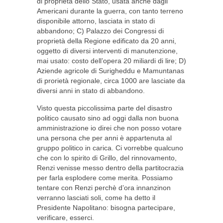
di proprietà dello Stato, usata anche dagli
Americani durante la guerra, con tanto terreno
disponibile attorno, lasciata in stato di
abbandono; C) Palazzo dei Congressi di
proprietà della Regione edificato da 20 anni,
oggetto di diversi interventi di manutenzione,
mai usato: costo dell’opera 20 miliardi di lire; D)
Aziende agricole di Surigheddu e Mamuntanas
di prorietà regionale, circa 1000 are lasciate da
diversi anni in stato di abbandono.
Visto questa piccolissima parte del disastro
politico causato sino ad oggi dalla non buona
amministrazione io direi che non posso votare
una persona che per anni è appartenuta al
gruppo politico in carica. Ci vorrebbe qualcuno
che con lo spirito di Grillo, del rinnovamento,
Renzi venisse messo dentro della partitocrazia
per farla esplodere come merita. Possiamo
tentare con Renzi perchè d’ora innanzinon
verranno lasciati soli, come ha detto il
Presidente Napolitano: bisogna partecipare,
verificare, esserci.