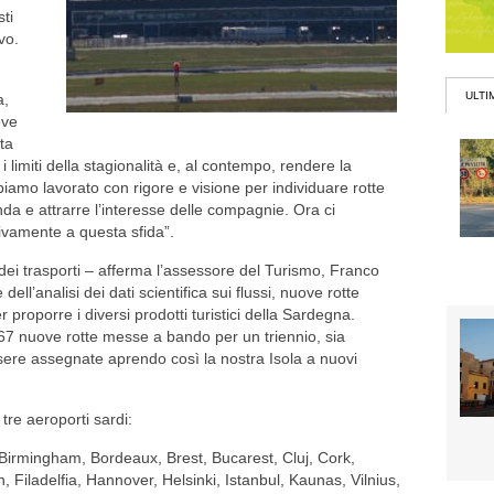
ti
vo.
ULTI
a,
ove
ta
i limiti della stagionalità e, al contempo, rendere la
bbiamo lavorato con rigore e visione per individuare rotte
da e attrarre l’interesse delle compagnie. Ora ci
ivamente a questa sfida”.
ei trasporti – afferma l’assessore del Turismo, Franco
ll’analisi dei dati scientifica sui flussi, nuove rotte
r proporre i diversi prodotti turistici della Sardegna.
7 nuove rotte messe a bando per un triennio, sia
sere assegnate aprendo così la nostra Isola a nuovi
 tre aeroporti sardi:
, Birmingham, Bordeaux, Brest, Bucarest, Cluj, Cork,
Filadelfia, Hannover, Helsinki, Istanbul, Kaunas, Vilnius,