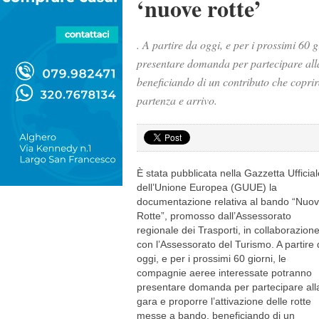
‘nuove rotte’
. A partire da oggi, e per i prossimi 60
presentare domanda per partecipare alla
beneficiando di un contributo che coprirà
partenza e arrivo.
È stata pubblicata nella Gazzetta Ufficial
dell’Unione Europea (GUUE) la
documentazione relativa al bando “Nuo
Rotte”, promosso dall’Assessorato
regionale dei Trasporti, in collaborazion
con l’Assessorato del Turismo. A partire
oggi, e per i prossimi 60 giorni, le
compagnie aeree interessate potranno
presentare domanda per partecipare all
gara e proporre l’attivazione delle rotte
messe a bando, beneficiando di un