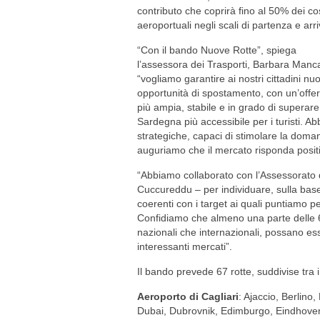
contributo che coprirà fino al 50% dei cos
aeroportuali negli scali di partenza e arri
“Con il bando Nuove Rotte”, spiega
l’assessora dei Trasporti, Barbara Manc
“vogliamo garantire ai nostri cittadini nu
opportunità di spostamento, con un’offer
più ampia, stabile e in grado di superare 
Sardegna più accessibile per i turisti. A
strategiche, capaci di stimolare la doman
auguriamo che il mercato risponda posit
“Abbiamo collaborato con l’Assessorato d
Cuccureddu – per individuare, sulla base de
coerenti con i target ai quali puntiamo pe
Confidiamo che almeno una parte delle 6
nazionali che internazionali, possano es
interessanti mercati”.
Il bando prevede 67 rotte, suddivise tra i
Aeroporto di Cagliari
: Ajaccio, Berlino
Dubai, Dubrovnik, Edimburgo, Eindhoven, 