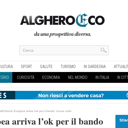
CULTURA
SPORT
SALUTE
TURISMO
IN SARDEGNA
ATTUALI
TORIO
CURIOSITÀ
ECONOMIA
NEL MONDO
IN ITALIA
IN CIT
all’Unione Europea arriva l’ok per il bando ‘nuove rotte’
a arriva l’ok per il bando