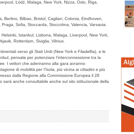
iverpool, Łódź, Malaga, New York, Nizza, Oslo, Riga,
, Berlino, Bilbao, Bristol, Cagliari, Colonia, Eindhoven,
 Praga, Sofia, Stoccarda, Stoccolma, Valencia, Varsavia.
, Helsinki, Istanbul, Lisbona, Malaga, Liverpool, New York,
avik, Rotterdam, Siviglia, Vilnius.
ontinentali verso gli Stati Uniti (New York e Filadelfia), e le
nbul, pensate per potenziare l’interconnessione tra la
e. I vettori che aderiranno alla gara avranno
agione di mobilità per l’Isola, più vicina ai cittadini e più
smesso dalla Regione alla Commissione Europea il 28
 sarà anche consultabile anche sul sito istituzionale della