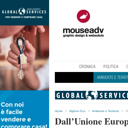
CRONACA
POLITICA
AMBIENTE E TERRI
Home
>
Alghero Eco
>
Ambiente e Territorio
>
D
Dall’Unione Europe