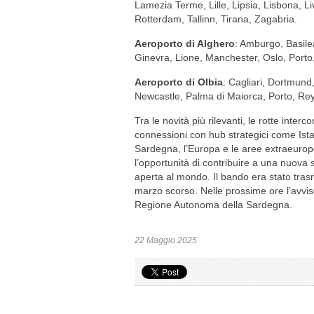
Lamezia Terme, Lille, Lipsia, Lisbona, L
Rotterdam, Tallinn, Tirana, Zagabria.
Aeroporto di Alghero
: Amburgo, Basilea
Ginevra, Lione, Manchester, Oslo, Porto,
Aeroporto di Olbia
: Cagliari, Dortmund
Newcastle, Palma di Maiorca, Porto, Reykj
Tra le novità più rilevanti, le rotte interc
connessioni con hub strategici come Ista
Sardegna, l’Europa e le aree extraeurope
l’opportunità di contribuire a una nuova st
aperta al mondo. Il bando era stato tra
marzo scorso. Nelle prossime ore l’avviso
Regione Autonoma della Sardegna.
22 Maggio 2025