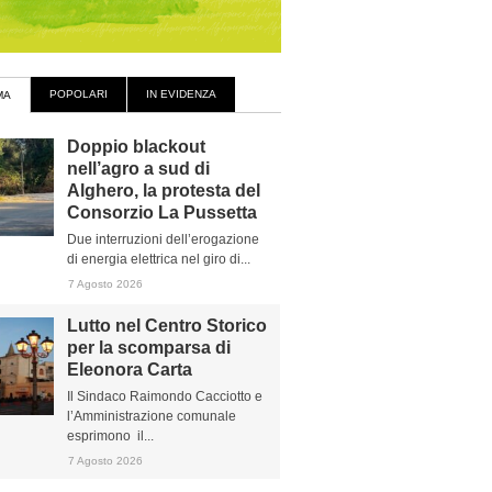
POPOLARI
IN EVIDENZA
MA
Doppio blackout
nell’agro a sud di
Alghero, la protesta del
Consorzio La Pussetta
Due interruzioni dell’erogazione
di energia elettrica nel giro di...
7 Agosto 2026
Lutto nel Centro Storico
per la scomparsa di
Eleonora Carta
Il Sindaco Raimondo Cacciotto e
l’Amministrazione comunale
esprimono il...
7 Agosto 2026