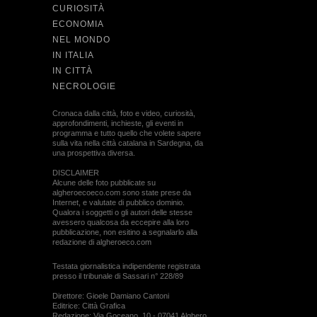
CURIOSITÀ
ECONOMIA
NEL MONDO
IN ITALIA
IN CITTÀ
NECROLOGIE
Cronaca dalla città, foto e video, curiosità,
approfondimenti, inchieste, gli eventi in
programma e tutto quello che volete sapere
sulla vita nella città catalana in Sardegna, da
una prospettiva diversa.
DISCLAIMER
Alcune delle foto pubblicate su
algheroecoeco.com sono state prese da
Internet, e valutate di pubblico dominio.
Qualora i soggetti o gli autori delle stesse
avessero qualcosa da eccepire alla loro
pubblicazione, non esitino a segnalarlo alla
redazione di algheroeco.com
Testata giornalistica indipendente registrata
presso il tribunale di Sassari n° 228/89
Direttore: Gioele Damiano Cantoni
Editrice: Città Grafica
Redazione: Via Goceano, 10 - 07041 Alghero