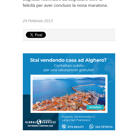
felicità per aver concluso la nona maratona.
24 Febbraio 2013