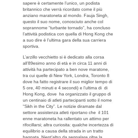
sapere è certamente l’unico, un podista
britannico che verrà ricordato come il più
anziano maratoneta al mondo. Fauja Singh,
questo il suo nome, conosciuto anche col
soprannome “turbante tornado”, ha concluso
l’attività podistica con quella di Hong Kong che
a suo dire è l’ultima gara della sua carriera
sportiva.
L’arzillo vecchietto si è dedicato alla corsa
all’89esimo anno di età e in circa 11 anni di
attività ha partecipato a ben nove maratone,
tra cui quelle di New York, Londra, Toronto 8
dove ha fatto registrare il suo miglior tempo di
5 ore, 40 minuti e 4 secondi) e l’ultima di di
Hong Kong, dove ha organizzato il gruppo di
un centinaio di atleti partecipanti sotto il nome
“Sikh in the City”. Le notizie diramate dal
settore assistenza atleti riportano che il 101
enne maratoneta ha rallentato un attimo per
rifocillarsi; altra curiosita: qualche incertezza di
equilibrio a causa della strada in un tratto
bagnata. Nient’altro da segnalare oltre la