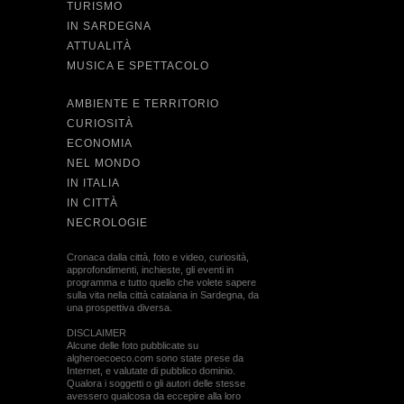
TURISMO
IN SARDEGNA
ATTUALITÀ
MUSICA E SPETTACOLO
AMBIENTE E TERRITORIO
CURIOSITÀ
ECONOMIA
NEL MONDO
IN ITALIA
IN CITTÀ
NECROLOGIE
Cronaca dalla città, foto e video, curiosità,
approfondimenti, inchieste, gli eventi in
programma e tutto quello che volete sapere
sulla vita nella città catalana in Sardegna, da
una prospettiva diversa.
DISCLAIMER
Alcune delle foto pubblicate su
algheroecoeco.com sono state prese da
Internet, e valutate di pubblico dominio.
Qualora i soggetti o gli autori delle stesse
avessero qualcosa da eccepire alla loro