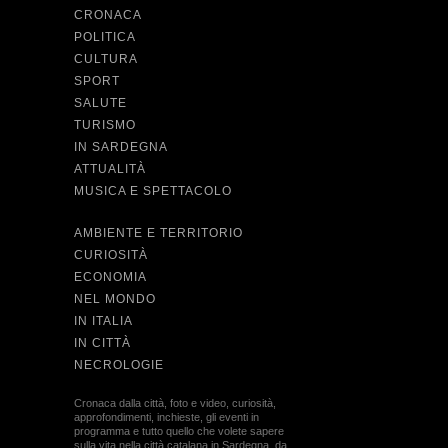
CRONACA
POLITICA
CULTURA
SPORT
SALUTE
TURISMO
IN SARDEGNA
ATTUALITÀ
MUSICA E SPETTACOLO
AMBIENTE E TERRITORIO
CURIOSITÀ
ECONOMIA
NEL MONDO
IN ITALIA
IN CITTÀ
NECROLOGIE
Cronaca dalla città, foto e video, curiosità,
approfondimenti, inchieste, gli eventi in
programma e tutto quello che volete sapere
sulla vita nella città catalana in Sardegna, da