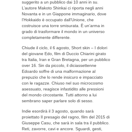
suggerito a un pubblico dai 10 anni in su.
L’autore Makoto Shinkai ci riporta negli anni
Novanta e in un Giappone immaginario, dove
l’Hokkaido è occupato dall’Unione, che
costruisce una torre smisurata. È un’arma in
grado di trasformare il mondo in un universo
completamente differente.
Chiude il ciclo, il 6 agosto, Short skin – I dolori
del giovane Edo, film di Duccio Chiarini girato
tra Italia, Iran e Gran Bretagna, per un pubblico
over 16. Sin da piccolo, il diciassettenne
Edoardo soffre di una malformazione al
prepuzio che lo rende insicuro e impacciato
con le ragazze. Chiuso nel suo microcosmo
asessuato, reagisce infastidito alle pressioni
del mondo circostante. Tutti attorno a lui
sembrano saper parlare solo di sesso.
Indie esordirà il 3 agosto, quando sarà
proiettato Il presagio del ragno, film del 2015 di
Giuseppe Casu, che sarà in sala tra il pubblico.
Reti, zavorre, cavi e ancore. Sguardi, gesti,